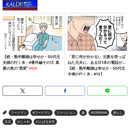
ワークマン
#ワークマン
ファッション
服
WORKMAN
暮らし
>
生活
おしゃれ
がんばる女性