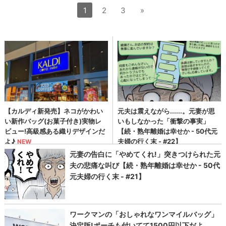
1
2
3
»