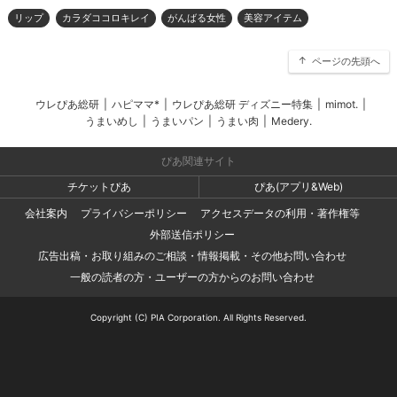
リップ
カラダココロキレイ
がんばる女性
美容アイテム
ページの先頭へ
ウレぴあ総研
|
ハピママ*
|
ウレぴあ総研 ディズニー特集
|
mimot.
|
うまいめし
|
うまいパン
|
うまい肉
|
Medery.
ぴあ関連サイト
チケットぴあ
ぴあ(アプリ&Web)
会社案内
プライバシーポリシー
アクセスデータの利用・著作権等
外部送信ポリシー
広告出稿・お取り組みのご相談・情報掲載・その他お問い合わせ
一般の読者の方・ユーザーの方からのお問い合わせ
Copyright (C) PIA Corporation. All Rights Reserved.