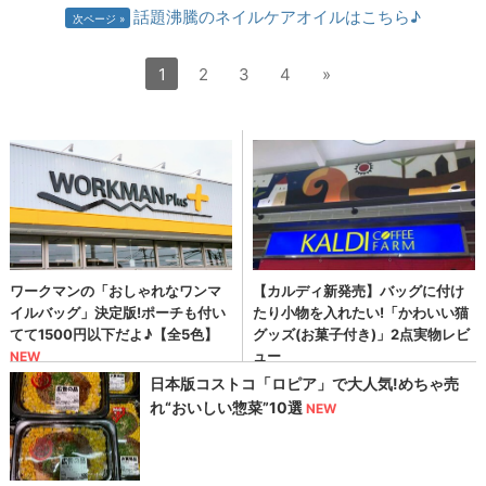
話題沸騰のネイルケアオイルはこちら♪
次ページ
1
2
3
4
»