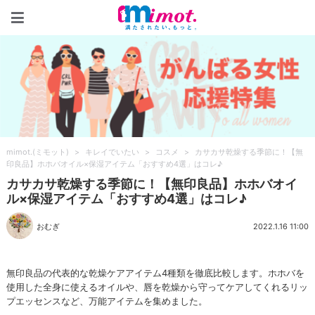
mimot.(ミモット)
mimot.(ミモット)
>
キレイでいたい
>
コスメ
>
カサカサ乾燥する季節に！【無
印良品】ホホバオイル×保湿アイテム「おすすめ4選」はコレ♪
カサカサ乾燥する季節に！【無印良品】ホホバオイ
ル×保湿アイテム「おすすめ4選」はコレ♪
おむぎ
2022.1.16 11:00
無印良品の代表的な乾燥ケアアイテム4種類を徹底比較します。ホホバを
使用した全身に使えるオイルや、唇を乾燥から守ってケアしてくれるリッ
プエッセンスなど、万能アイテムを集めました。