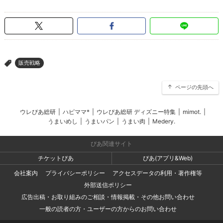
販売戦略
>
ページの先頭へ
ウレぴあ総研
|
ハピママ*
|
ウレぴあ総研 ディズニー特集
|
mimot.
|
うまいめし
|
うまいパン
|
うまい肉
|
Medery.
ぴあ関連サイト
チケットぴあ
ぴあ(アプリ&Web)
会社案内
プライバシーポリシー
アクセスデータの利用・著作権等
外部送信ポリシー
広告出稿・お取り組みのご相談・情報掲載・その他お問い合わせ
一般の読者の方・ユーザーの方からのお問い合わせ