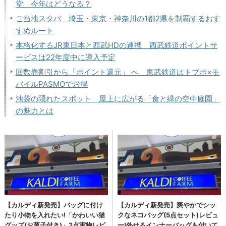
堂 今年はどうなる？
ご当地スタバ 埼玉・東京・神奈川の1都2県を制覇するおす
すめルート
本格化するJR東日本と西武HDの連携 西武鉄道ポイントサ
ービスは22年度中に導入予定
回数券割引から「ポイント還元」 へ 東武鉄道はトブポ×モ
バイルPASMOでお得
池袋の隠れたスポット 屋上に広がる「食と緑の空中庭園」
の魅力とは