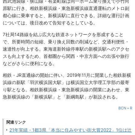
西武池袋線・狭山線・有楽町線は同一ホーム乗り換えで小竹向
原駅に行き、相鉄新横浜線・東急新横浜線直通運転のメトロ副
都心線に乗車すると、新横浜駅に直行できる。詳細な運行計画
については、後日改めて告知するとしている。
7社局14路線を結ぶ広大な鉄道ネットワークを形成すること
で、所要時間の短縮、乗り換え回数の削減など、交通利便性・
速達性が向上する。東海道新幹線停車駅の新横浜駅へのアクセ
スも向上するため、首都圏から関西・中京方面への出張や旅行
などがさらに便利になる。
相鉄・JR直通線の開始に伴い、2019年11月に開業した相鉄新横
浜線の新駅「羽沢横浜国大駅」は横浜国立大学理工学部の最寄
り駅となる。相鉄新横浜線・東急新横浜線の開業にあわせ、東
急新横浜線の「新横浜駅」と「新綱島駅」が新設される。
BCN＋R
関連リンク
21年実績・1都3県「本当に住みやすい街大賞2022」1位は辻