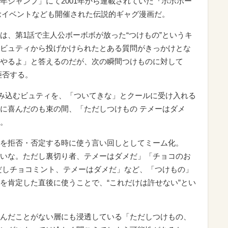
年ジャンプ」にて2001年から連載されていた『ボボボー
記念イベントなども開催された伝説的ギャグ漫画だ。
は、第1話で主人公ボーボボが放った“つけもの”というキ
ビュティから投げかけられたとある質問がきっかけとな
やるよ」と答えるのだが、次の瞬間つけものに対して
拒否する。
頼み込むビュティを、「ついてきな」とクールに受け入れる
に喜んだのも束の間、「ただしつけもの テメーはダメ
。
を拒否・否定する時に使う言い回しとしてミーム化。
いな。ただし裏切り者、テメーはダメだ」「チョコのお
だしチョコミント、テメーはダメだ」など、「つけもの」
を肯定した直後に使うことで、“これだけは許せない”とい
んだことがない層にも浸透している「ただしつけもの、