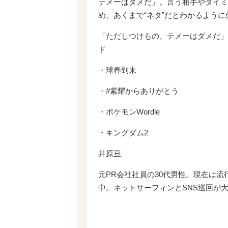
テメーはダメだ」。言う相手やタイミ
め、あくまで“ネタ”だとわかるよう
「ただしつけもの、テメーはダメだ」
ド
・球春到来
・#紫耀からありがとう
・ポケモンWordle
・キングダム2
井原亘
元PR会社社員の30代男性。現在は
中。ネットサーフィンとSNS巡回が