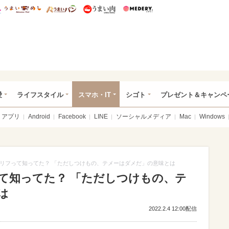
総研 ディズニー特集
mimot.
うまいめし
うまいパン
うまい肉
Medery.
ぴあ総研（うれぴあ）
愛
ライフスタイル
スマホ・IT
シゴト
プレゼント＆キャンペ
アプリ
Android
Facebook
LINE
ソーシャルメディア
Mac
Windows
リフって知ってた？ 「ただしつけもの、テメーはダメだ」の意味とは
て知ってた？ 「ただしつけもの、テ
は
2022.2.4 12:00配信