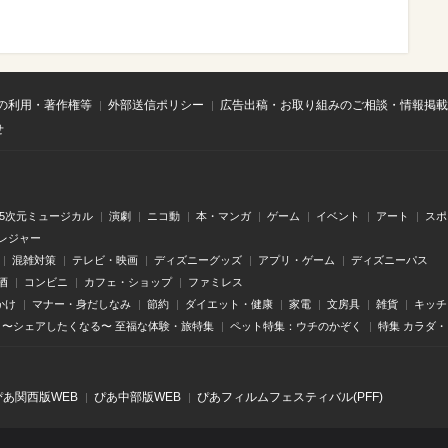
の利用・著作権等
外部送信ポリシー
広告出稿・お取り組みのご相談・情報掲載
せ
.5次元ミュージカル
演劇
ニコ動
本・マンガ
ゲーム
イベント
アート
スポ
レジャー
混雑対策
テレビ・映画
ディズニーグッズ
アプリ・ゲーム
ディズニーパス
酒
コンビニ
カフェ・ショップ
ファミレス
かけ
マナー・身だしなみ
節約
ダイエット・健康
家電
文房具
雑貨
キッチ
〜シェアしたくなる〜 至福な体験・旅特集
ペット特集：ウチのかぞく
特集 カラダ
ぴあ関⻄版WEB
ぴあ中部版WEB
ぴあフィルムフェスティバル(PFF)