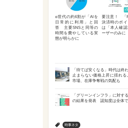
α世代の約6割が「AIを
要注意！ 「P
日常的に利用」と回
決済時のポイ
答 主要SNSと同等の
は「本人確認
時間を費やしている実
ーザーのみに
態が明らかに
「待てば安くなる」時代は終
止まらない価格上昇に揺れる
市場、在庫争奪戦の気配も
「グリーンインフラ」に対す
の結果を発表 認知度は全体で4
>
時事ネタ