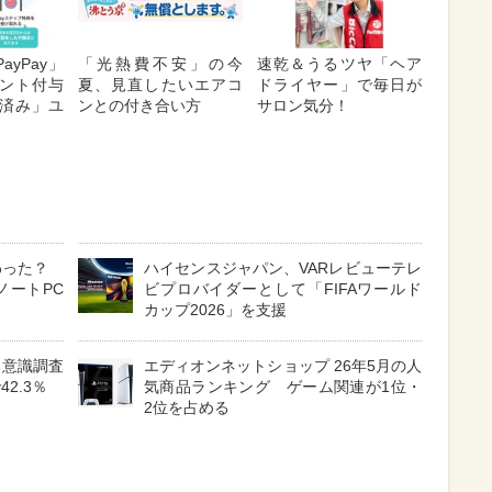
ayPay」
「光熱費不安」の今
速乾＆うるツヤ「ヘア
ント付与
夏、見直したいエアコ
ドライヤー」で毎日が
済み」ユ
ンとの付き合い方
サロン気分！
わった？
ハイセンスジャパン、VARレビューテレ
ノートPC
ビプロバイダーとして「FIFAワールド
カップ2026」を支援
る意識調査
エディオンネットショップ 26年5月の人
2.3％
気商品ランキング ゲーム関連が1位・
2位を占める