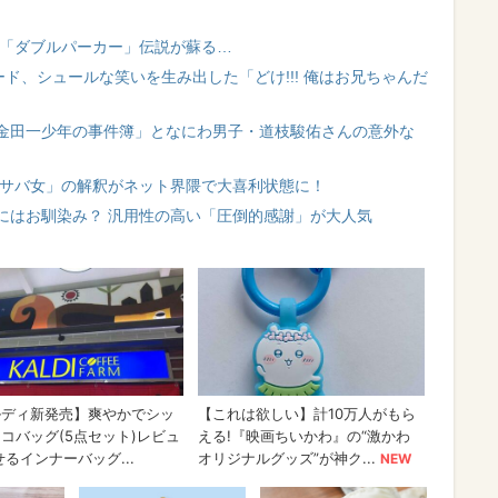
技「ダブルパーカー」伝説が蘇る…
ード、シュールな笑いを生み出した「どけ!!! 俺はお兄ちゃんだ
金田一少年の事件簿」となにわ男子・道枝駿佑さんの意外な
自サバ女」の解釈がネット界隈で大喜利状態に！
にはお馴染み？ 汎用性の高い「圧倒的感謝」が大人気