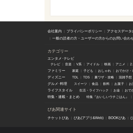
会社案内
プライバシーポリシー
アクセスデータ
一般の読者の方・ユーザーの方からのお問い合わ
カテゴリー
エンタメ･テレビ
テレビ
音楽
V系
アイドル
映画
アニメ
2
ファミリー
家庭
子ども
おしゃれ
おでかけ・
ディズニー
TDL
TDS
裏ワザ・攻略
混雑予想
グルメ･料理
スイーツ
食品
飲料
お菓子
お
ライフスタイル
生活・ライフハック
お金
おで
特集
・
連載
・
まとめ
特集『おいしいウチごはん』
ぴあ関連サイト
チケットぴあ
ぴあ(アプリ&Web)
BOOKぴあ