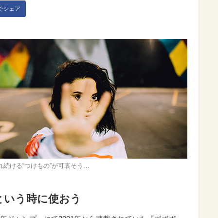
kでシェア
れ続ける“つけもの”が可哀そう…
という時に使おう