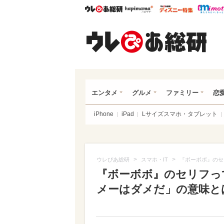
ウレぴあ総研
ハピママ*
ウレぴあ
ウレ
エンタメ
グルメ
ファミリー
恋
iPhone
iPad
Lサイズスマホ・タブレット
>
>
ウレぴあ総研
スマホ・IT
『ボーボボ』のセ
『ボーボボ』のセリフっ
メーはダメだ」の意味と