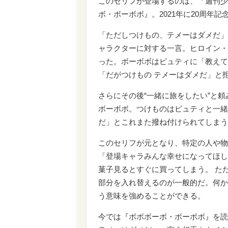
このセリフが登場するのは、「週刊少
ボ・ボーボボ』。2021年に20周年
「ただしつけもの、テメーはダメだ」
ャラクターに対する一言。ヒロイン・
った。ボーボボはビュティに「教えて
「だがつけもの テメーはダメだ」と
さらにその後“一緒に旅をしたい”と
ボーボボ。つけものはビュティと一緒
だ」とこれまた撥ね付けられてしまう
このセリフが元となり、特定の人や物
「登場キャラみんな幸せになってほし
菓子見るとすぐに買ってしまう。 た
部分を入れ替えるのが一般的だ。何か
う意味を強めることができる。
今では『ボボボーボ・ボーボボ』を読