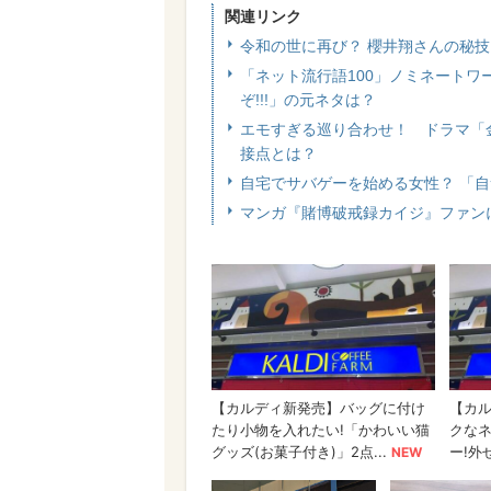
関連リンク
令和の世に再び？ 櫻井翔さんの秘
「ネット流行語100」ノミネートワ
ぞ!!!」の元ネタは？
エモすぎる巡り合わせ！ ドラマ「
接点とは？
自宅でサバゲーを始める女性？ 「
マンガ『賭博破戒録カイジ』ファン