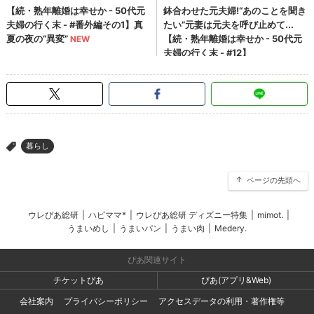
暮らし
>
ページの先頭へ
ウレぴあ総研
|
ハピママ*
|
ウレぴあ総研 ディズニー特集
|
mimot.
|
うまいめし
|
うまいパン
|
うまい肉
|
Medery.
ぴあ関連サイト
チケットぴあ
ぴあ(アプリ&Web)
会社案内
プライバシーポリシー
アクセスデータの利用・著作権等