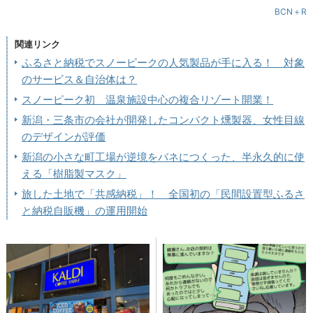
BCN＋R
関連リンク
ふるさと納税でスノーピークの人気製品が手に入る！ 対象
のサービス＆自治体は？
スノーピーク初 温泉施設中心の複合リゾート開業！
新潟・三条市の会社が開発したコンパクト燻製器、女性目線
のデザインが評価
新潟の小さな町工場が逆境をバネにつくった、半永久的に使
える「樹脂製マスク」
旅した土地で「共感納税」！ 全国初の「民間設置型ふるさ
と納税自販機」の運用開始