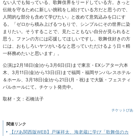
ない人でも知っている、歌舞伎界をリードしている方。きっと
伝統を守るために新しい挑戦をし続けている方だと思うので、
人間的な部分も含めて学びたい」と改めて意気込みを口にす
る。「ゼロから積み上げるつもりで、シンプルにその世界に染
まりたい。そうすることで、見たこともない自分が見られると
思う。ファンの方には応援してほしいですし、歌舞伎好きの方
には、おもしろいヤツがいるなと思っていただけるよう日々精
一杯務めたいと思います」。
公演は2月18日(金)から3月6日(日)まで東京・EXシアター六本
木、3月11日(金)から13日(日)まで福岡・福岡サンパレスホテル
＆ホール、3月18日(金)から21日(月・祝)まで大阪・フェスティ
バルホールにて。チケット発売中。
取材・文：石橋法子
チケットぴあ
関連リンク
【ぴあ関西版WEB】戸塚祥太、海老蔵に学び「歌舞伎のカ