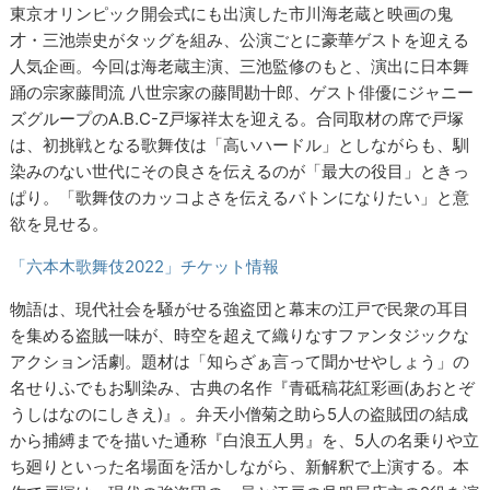
東京オリンピック開会式にも出演した市川海老蔵と映画の鬼
才・三池崇史がタッグを組み、公演ごとに豪華ゲストを迎える
人気企画。今回は海老蔵主演、三池監修のもと、演出に日本舞
踊の宗家藤間流 八世宗家の藤間勘十郎、ゲスト俳優にジャニー
ズグループのA.B.C-Z戸塚祥太を迎える。合同取材の席で戸塚
は、初挑戦となる歌舞伎は「高いハードル」としながらも、馴
染みのない世代にその良さを伝えるのが「最大の役目」ときっ
ぱり。「歌舞伎のカッコよさを伝えるバトンになりたい」と意
欲を見せる。
「六本木歌舞伎2022」チケット情報
物語は、現代社会を騒がせる強盗団と幕末の江戸で民衆の耳目
を集める盗賊一味が、時空を超えて織りなすファンタジックな
アクション活劇。題材は「知らざぁ言って聞かせやしょう」の
名せりふでもお馴染み、古典の名作『青砥稿花紅彩画(あおとぞ
うしはなのにしきえ)』。弁天小僧菊之助ら5人の盗賊団の結成
から捕縛までを描いた通称『白浪五人男』を、5人の名乗りや立
ち廻りといった名場面を活かしながら、新解釈で上演する。本