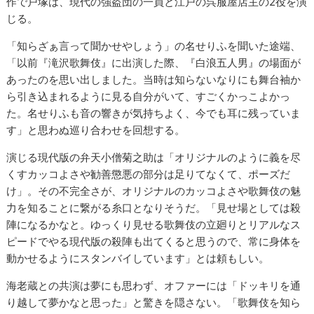
作で戸塚は、現代の強盗団の一員と江戸の呉服屋店主の2役を演
じる。
「知らざぁ言って聞かせやしょう」の名せりふを聞いた途端、
「以前『滝沢歌舞伎』に出演した際、『白浪五人男』の場面が
あったのを思い出しました。当時は知らないなりにも舞台袖か
ら引き込まれるように見る自分がいて、すごくかっこよかっ
た。名せりふも音の響きが気持ちよく、今でも耳に残っていま
す」と思わぬ巡り合わせを回想する。
演じる現代版の弁天小僧菊之助は「オリジナルのように義を尽
くすカッコよさや勧善懲悪の部分は足りてなくて、ポーズだ
け」。その不完全さが、オリジナルのカッコよさや歌舞伎の魅
力を知ることに繋がる糸口となりそうだ。「見せ場としては殺
陣になるかなと。ゆっくり見せる歌舞伎の立廻りとリアルなス
ピードでやる現代版の殺陣も出てくると思うので、常に身体を
動かせるようにスタンバイしています」とは頼もしい。
海老蔵との共演は夢にも思わず、オファーには「ドッキリを通
り越して夢かなと思った」と驚きを隠さない。「歌舞伎を知ら