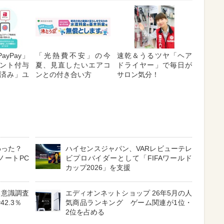
ayPay」
「光熱費不安」の今
速乾＆うるツヤ「ヘア
ント付与
夏、見直したいエアコ
ドライヤー」で毎日が
済み」ユ
ンとの付き合い方
サロン気分！
わった？
ハイセンスジャパン、VARレビューテレ
ノートPC
ビプロバイダーとして「FIFAワールド
カップ2026」を支援
る意識調査
エディオンネットショップ 26年5月の人
2.3％
気商品ランキング ゲーム関連が1位・
2位を占める