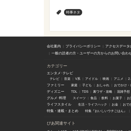
>
時事ネタ
会社案内
プライバシーポリシー
アクセスデータ
一般の読者の方・ユーザーの方からのお問い合わ
カテゴリー
エンタメ･テレビ
テレビ
音楽
V系
アイドル
映画
アニメ
2
ファミリー
家庭
子ども
おしゃれ
おでかけ・
ディズニー
TDL
TDS
裏ワザ・攻略
混雑予想
グルメ･料理
スイーツ
食品
飲料
お菓子
お
ライフスタイル
生活・ライフハック
お金
おで
特集
・
連載
・
まとめ
特集『おいしいウチごはん』
ぴあ関連サイト