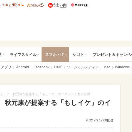
総研 ディズニー特集
mimot.
うまいめし
うまいパン
うまい肉
Medery.
ぴあ総研（うれぴあ）
愛
ライフスタイル
スマホ・IT
シゴト
プレゼント＆キャンペ
アプリ
Android
Facebook
LINE
ソーシャルメディア
Mac
Windows
は…？ 秋元康が提案する「もしイケ」のイケメンたちに注目
 秋元康が提案する「もしイケ」のイ
2022.2.9 12:00配信