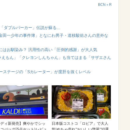
BCN＋R
技「ダブルパーカー」伝説が蘇る…
金田一少年の事件簿」となにわ男子・道枝駿佑さんの意外な
にはお馴染み？ 汎用性の高い「圧倒的感謝」が大人気
「ドラえもん」「クレヨンしんちゃん」も当てはまる「サザエさん
ツアーステージの「Sカレーター」が度肝を抜くレベル