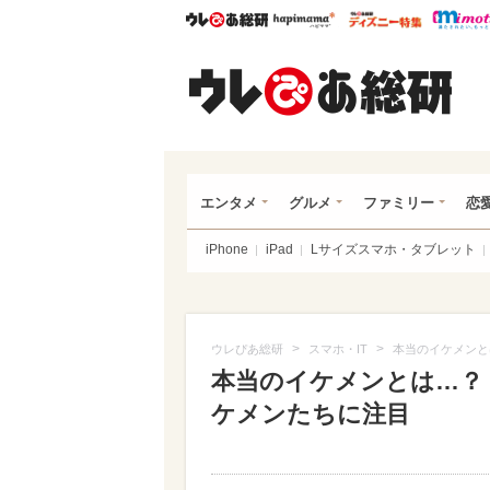
ウレぴあ総研
ハピママ*
ウレぴあ
ウレ
エンタメ
グルメ
ファミリー
恋
iPhone
iPad
Lサイズスマホ・タブレット
>
>
ウレぴあ総研
スマホ・IT
本当のイケメンと
本当のイケメンとは…？
ケメンたちに注目