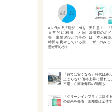
α世代の約6割が「AIを
要注意！ 「P
日常的に利用」と回
決済時のポイ
答 主要SNSと同等の
は「本人確認
時間を費やしている実
ーザーのみに
態が明らかに
「待てば安くなる」時代は終
止まらない価格上昇に揺れる
市場、在庫争奪戦の気配も
「グリーンインフラ」に対す
の結果を発表 認知度は全体で4