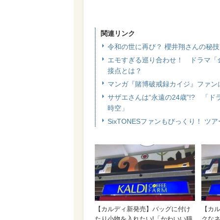
関連リンク
令和の世に再び？ 櫻井翔さんの秘
エモすぎる巡り合わせ！ ドラマ「
接点とは？
マンガ『賭博破戒録カイジ』ファン
サザエさんは“永遠の24歳”!? 
時空」
SixTONESファンもびっくり！ 