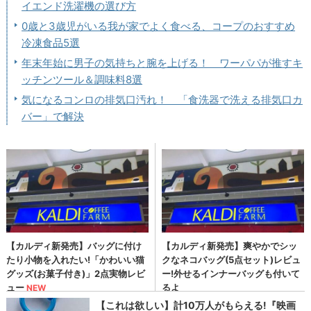
イエンド洗濯機の選び方
0歳と3歳児がいる我が家でよく食べる、コープのおすすめ
冷凍食品5選
年末年始に男子の気持ちと腕を上げる！ ワーパパが推すキ
ッチンツール＆調味料8選
気になるコンロの排気口汚れ！ 「食洗器で洗える排気口カ
バー」で解決