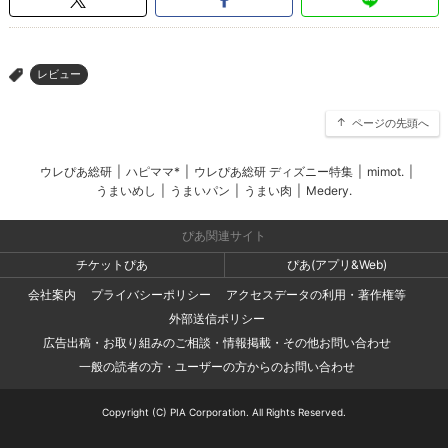
レビュー
>
ページの先頭へ
ウレぴあ総研
|
ハピママ*
|
ウレぴあ総研 ディズニー特集
|
mimot.
|
うまいめし
|
うまいパン
|
うまい肉
|
Medery.
ぴあ関連サイト
チケットぴあ
ぴあ(アプリ&Web)
会社案内
プライバシーポリシー
アクセスデータの利用・著作権等
外部送信ポリシー
広告出稿・お取り組みのご相談・情報掲載・その他お問い合わせ
一般の読者の方・ユーザーの方からのお問い合わせ
Copyright (C) PIA Corporation. All Rights Reserved.