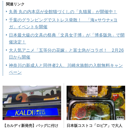
関連リンク
丸善 丸の内本店が全館猫づくしの「丸猫展」が開催中！
千葉のグランピングでストレス発散！ 「海×サウナ×ヨ
ガ」イベントを開催
日本最大級の文具の祭典「文具女子博」が「博多阪急」で開
催決定！
大人気アニメ「五等分の花嫁」と富士急がコラボ！ 2月26
日から開催
神奈川の新成人と同伴者2人、川崎水族館の入館無料キャン
ペーン