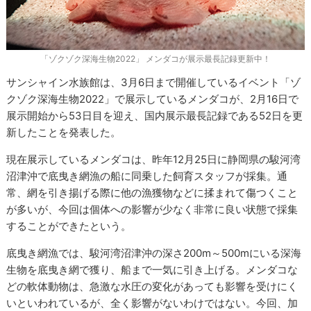
「ゾクゾク深海生物2022」 メンダコが展示最長記録更新中！
サンシャイン水族館は、3月6日まで開催しているイベント「ゾ
クゾク深海生物2022」で展示しているメンダコが、2月16日で
展示開始から53日目を迎え、国内展示最長記録である52日を更
新したことを発表した。
現在展示しているメンダコは、昨年12月25日に静岡県の駿河湾
沼津沖で底曳き網漁の船に同乗した飼育スタッフが採集。通
常、網を引き揚げる際に他の漁獲物などに揉まれて傷つくこと
が多いが、今回は個体への影響が少なく非常に良い状態で採集
することができたという。
底曳き網漁では、駿河湾沼津沖の深さ200m～500mにいる深海
生物を底曳き網で獲り、船まで一気に引き上げる。メンダコな
どの軟体動物は、急激な水圧の変化があっても影響を受けにく
いといわれているが、全く影響がないわけではない。今回、加