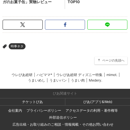
時事ネタ
>
ページの先頭へ
ウレぴあ総研
|
ハピママ*
|
ウレぴあ総研 ディズニー特集
|
mimot.
|
うまいめし
|
うまいパン
|
うまい肉
|
Medery.
ぴあ関連サイト
チケットぴあ
ぴあ(アプリ&Web)
会社案内
プライバシーポリシー
アクセスデータの利用・著作権等
外部送信ポリシー
広告出稿・お取り組みのご相談・情報掲載・その他お問い合わせ