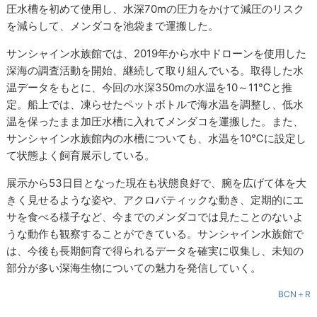
圧水槽を初めて使用し、水深70mの圧力をかけて減圧のリスク
を減らして、メンダコを池袋まで運搬した。
サンシャイン水族館では、2019年から水中ドローンを使用した
深海の調査活動を開始、継続して取り組んでいる。取得した水
温データをもとに、今回の水深350mの水温を10～11℃と推
定。船上では、凍らせたペットボトルで海水温を調整し、低水
温を保ったまま加圧水槽に入れてメンダコを運搬した。また、
サンシャイン水族館内の水槽についても、水温を10℃に設定し
て状態よく飼育展示している。
展示から53日目となった現在も状態良好で、腕を広げて体を大
きく見せるような姿や、アクロバティックな動き、定期的にエ
サを食べる様子など、今までのメンダコでは見たことのないよ
うな動作も観察することができている。サンシャイン水族館で
は、今後も長期飼育で得られるデータを確実に収集し、未知の
部分が多い深海生物についての魅力を発信していく。
BCN＋R