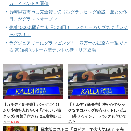
ガ」イベントを開催
長崎県西海市に完全貸し切り型グランピング施設「魔女の休
日」がグランドオープン
先着1000名限定で初月528円！ レジャーのサブスク「レジ
ャパス！」
ラグジュアリーにグランピング！ 四万十の星空を一望でき
る“高知初”のドーム型テントの新エリア登場