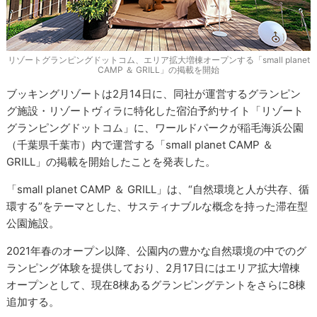
リゾートグランピングドットコム、エリア拡大増棟オープンする「small planet
CAMP ＆ GRILL」の掲載を開始
ブッキングリゾートは2月14日に、同社が運営するグランピン
グ施設・リゾートヴィラに特化した宿泊予約サイト「リゾート
グランピングドットコム」に、ワールドパークが稲毛海浜公園
（千葉県千葉市）内で運営する「small planet CAMP ＆
GRILL」の掲載を開始したことを発表した。
「small planet CAMP ＆ GRILL」は、“自然環境と人が共存、循
環する”をテーマとした、サスティナブルな概念を持った滞在型
公園施設。
2021年春のオープン以降、公園内の豊かな自然環境の中でのグ
ランピング体験を提供しており、2月17日にはエリア拡大増棟
オープンとして、現在8棟あるグランピングテントをさらに8棟
追加する。