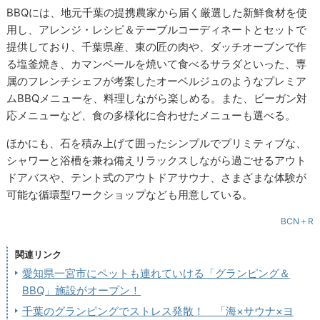
BBQには、地元千葉の提携農家から届く厳選した新鮮食材を使
用し、アレンジ・レシピ＆テーブルコーディネートとセットで
提供しており、千葉県産、東の匠の肉や、ダッチオーブンで作
る塩釜焼き、カマンベールを焼いて食べるサラダといった、専
属のフレンチシェフが考案したオーベルジュのようなプレミア
ムBBQメニューを、料理しながら楽しめる。また、ビーガン対
応メニューなど、食の多様化に合わせたメニューも選べる。
ほかにも、石を積み上げて囲ったシンプルでプリミティブな、
シャワーと浴槽を兼ね備えリラックスしながら過ごせるアウト
ドアバスや、テント式のアウトドアサウナ、さまざまな体験が
可能な循環型ワークショップなども用意している。
BCN＋R
関連リンク
愛知県一宮市にペットも連れていける「グランピング＆
BBQ」施設がオープン！
千葉のグランピングでストレス発散！ 「海×サウナ×ヨ