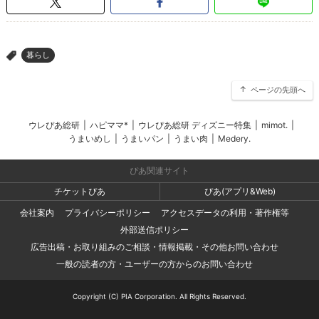
暮らし
>
ページの先頭へ
ウレぴあ総研
|
ハピママ*
|
ウレぴあ総研 ディズニー特集
|
mimot.
|
うまいめし
|
うまいパン
|
うまい肉
|
Medery.
ぴあ関連サイト
チケットぴあ
ぴあ(アプリ&Web)
会社案内
プライバシーポリシー
アクセスデータの利用・著作権等
外部送信ポリシー
広告出稿・お取り組みのご相談・情報掲載・その他お問い合わせ
一般の読者の方・ユーザーの方からのお問い合わせ
Copyright (C) PIA Corporation. All Rights Reserved.