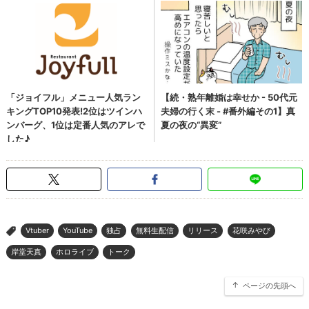
Vtuber
YouTube
独占
無料生配信
リリース
花咲みやび
>
岸堂天真
ホロライブ
トーク
ページの先頭へ