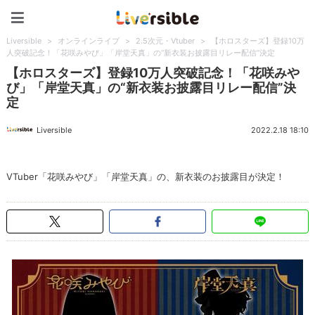
Liversible
Liversible
>
オンラインライブ
>
2.5次元・Vtuber
>
【ホロスターズ】登録10万
人突破記念！「花咲みやび」「岸堂天真」の“新衣装お披露目リレー配信”決定
【ホロスターズ】登録10万人突破記念！「花咲みや
び」「岸堂天真」の“新衣装お披露目リレー配信”決
定
Liversible
2022.2.18 18:10
VTuber「花咲みやび」「岸堂天真」の、新衣装のお披露目が決定！