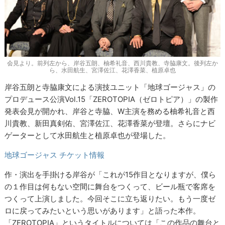
会見より。前列左から、岸谷五朗、柚希礼音、西川貴教、寺脇康文。後列左か
ら、水田航生、宮澤佐江、花澤香菜、植原卓也
岸谷五朗と寺脇康文による演技ユニット「地球ゴージャス」の
プロデュース公演Vol.15「ZEROTOPIA（ゼロトピア）」の製作
発表会見が開かれ、岸谷と寺脇、W主演を務める柚希礼音と西
川貴教、新田真剣佑、宮澤佐江、花澤香菜が登壇。さらにナビ
ゲーターとして水田航生と植原卓也が登場した。
地球ゴージャス チケット情報
作・演出を手掛ける岸谷が「これが15作目となりますが、僕ら
の１作目は何もない空間に舞台をつくって、ビール瓶で客席を
つくって上演しました。今回そこに立ち返りたい。もう一度ゼ
ロに戻ってみたいという思いがあります」と語った本作。
「ZEROTOPIA」というタイトルについては「この作品の舞台と