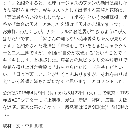
す！」と紹介すると、地球ゴージャスのファンの新田は嬉しそ
うな笑顔を見せた。Wキャストとして出演する宮澤と花澤は、
「実は最も怖い役かもしれない」（岸谷）というお嬢様役。岸
谷が「舞台の天才」と称した宮澤は「天才の宮澤です（笑）。
お嬢様…わたくしが。ナチュラルにお芝居ができるようにがん
ばりたいです」、「皆さんの知らない花澤香菜ちゃんが見られ
ます」と紹介された花澤は「声優をしているときはキャラクタ
ーと二人三脚ですが、今回は“自分が表現する”ということでド
キドキします」と挨拶した。岸谷との息ピッタリのやり取りで
会見を盛り上げた寺脇は「おちゃらけた役」（岸谷）だとい
い、「日々重苦しいことがたくさんありますが、それを乗り越
えていく希望に満ちた話になると思います」とコメントした。
公演は2018年4月9日（月）から5月22日（火）まで東京・TBS
赤坂ACTシアターにて上演後、愛知、新潟、福岡、広島、大阪
を巡演。東京公演のチケット一般発売は12月9日(土)午前10時よ
り。
取材・文：中川實穂