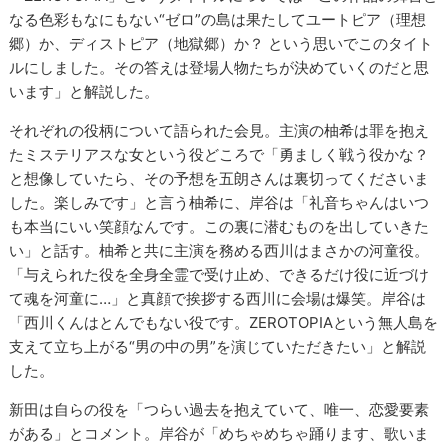
なる色彩もなにもない“ゼロ”の島は果たしてユートピア（理想
郷）か、ディストピア（地獄郷）か？ という思いでこのタイト
ルにしました。その答えは登場人物たちが決めていくのだと思
います」と解説した。
それぞれの役柄について語られた会見。主演の柚希は罪を抱え
たミステリアスな女という役どころで「勇ましく戦う役かな？
と想像していたら、その予想を五朗さんは裏切ってくださいま
した。楽しみです」と言う柚希に、岸谷は「礼音ちゃんはいつ
も本当にいい笑顔なんです。この裏に潜むものを出していきた
い」と話す。柚希と共に主演を務める西川はまさかの河童役。
「与えられた役を全身全霊で受け止め、できるだけ役に近づけ
て魂を河童に…」と真顔で挨拶する西川に会場は爆笑。岸谷は
「西川くんはとんでもない役です。ZEROTOPIAという無人島を
支えて立ち上がる“男の中の男”を演じていただきたい」と解説
した。
新田は自らの役を「つらい過去を抱えていて、唯一、恋愛要素
がある」とコメント。岸谷が「めちゃめちゃ踊ります、歌いま