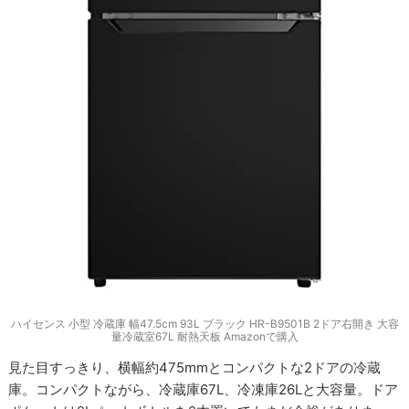
ハイセンス 小型 冷蔵庫 幅47.5cm 93L ブラック HR-B9501B 2ドア右開き 大容
量冷蔵室67L 耐熱天板 Amazonで購入
見た目すっきり、横幅約475mmとコンパクトな2ドアの冷蔵
庫。コンパクトながら、冷蔵庫67L、冷凍庫26Lと大容量。ドア