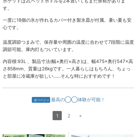
ポケットは2Lペットボトルを2本置いてもまだ余裕がありま
す。
一度に18個の氷が作れるカバー付き製氷皿が付属。暑い夏も安
心です。
温度調節つまみで、保存量や周囲の温度に合わせて7段階に温度
調節可能。庫内灯もついています。
内容積:93L 、製品寸法(幅×奥行×高さ)は、幅475×奥行547×高
さ858mm、質量は26kgです。一人暮らしはもちろん、ちょっ
と部屋に冷蔵庫が欲しい……そんな時におすすめです！
最高の◯◯体験が可能！
次ページ
1
2
»