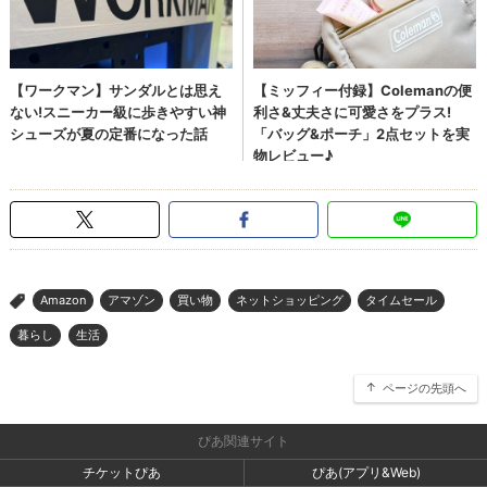
Amazon
アマゾン
買い物
ネットショッピング
タイムセール
>
暮らし
生活
ページの先頭へ
ぴあ関連サイト
チケットぴあ
ぴあ(アプリ&Web)