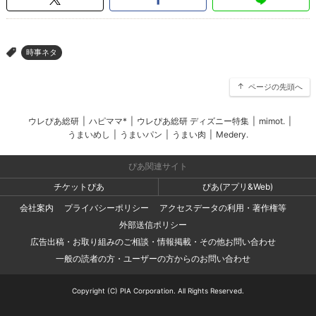
時事ネタ
>
ページの先頭へ
ウレぴあ総研
|
ハピママ*
|
ウレぴあ総研 ディズニー特集
|
mimot.
|
うまいめし
|
うまいパン
|
うまい肉
|
Medery.
ぴあ関連サイト
チケットぴあ
ぴあ(アプリ&Web)
会社案内
プライバシーポリシー
アクセスデータの利用・著作権等
外部送信ポリシー
広告出稿・お取り組みのご相談・情報掲載・その他お問い合わせ
一般の読者の方・ユーザーの方からのお問い合わせ
Copyright (C) PIA Corporation. All Rights Reserved.