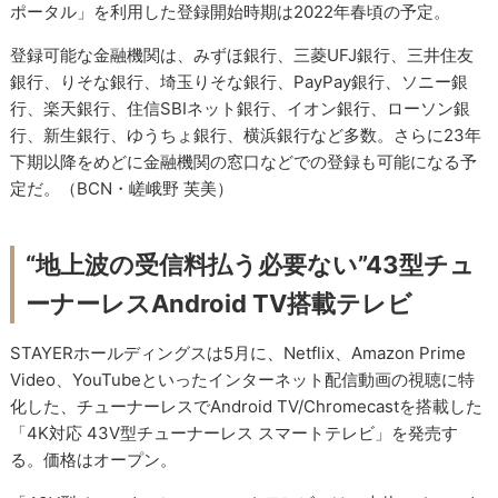
ポータル」を利用した登録開始時期は2022年春頃の予定。
登録可能な金融機関は、みずほ銀行、三菱UFJ銀行、三井住友
銀行、りそな銀行、埼玉りそな銀行、PayPay銀行、ソニー銀
行、楽天銀行、住信SBIネット銀行、イオン銀行、ローソン銀
行、新生銀行、ゆうちょ銀行、横浜銀行など多数。さらに23年
下期以降をめどに金融機関の窓口などでの登録も可能になる予
定だ。（BCN・嵯峨野 芙美）
“地上波の受信料払う必要ない”43型チュ
ーナーレスAndroid TV搭載テレビ
STAYERホールディングスは5月に、Netflix、Amazon Prime
Video、YouTubeといったインターネット配信動画の視聴に特
化した、チューナーレスでAndroid TV/Chromecastを搭載した
「4K対応 43V型チューナーレス スマートテレビ」を発売す
る。価格はオープン。