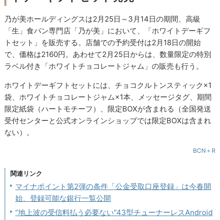
乃が美ホールディングスは2月25日～3月14日の期間、高級
「生」食パン専門店「乃が美」において、「ホワイトデーギフ
トセット」を販売する。店舗での予約受付は2月18日の開始
で、価格は2160円。あわせて2月25日からは、数量限定の特別
ラベル付き「ホワイトチョコレートジャム」の販売も行う。
ホワイトデーギフトセットには、チョコクルトンスティック×1
袋、ホワイトチョコレートジャム×1本、メッセージタグ、期間
限定紙袋（ハートモチーフ）、限定BOXが含まれる（全国発送
受付センターと公式オンラインショップでは限定BOXは含まれ
ない）。
BCN＋R
関連リンク
マイナポイント第2弾の条件「公金受取口座登録」は今春開
始、登録可能な銀行一覧公開
“地上波の受信料払う必要ない”43型チューナーレスAndroid