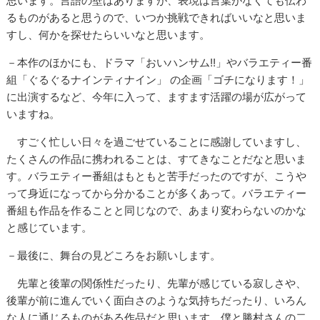
思います。言語の壁はありますが、表現は言葉がなくても伝わ
るものがあると思うので、いつか挑戦できればいいなと思いま
すし、何かを探せたらいいなと思います。
－本作のほかにも、ドラマ「おいハンサム!!」やバラエティー番
組「ぐるぐるナインティナイン」 の企画「ゴチになります！」
に出演するなど、今年に入って、ますます活躍の場が広がって
いますね。
すごく忙しい日々を過ごせていることに感謝していますし、
たくさんの作品に携われることは、すてきなことだなと思いま
す。バラエティー番組はもともと苦手だったのですが、こうや
って身近になってから分かることが多くあって。バラエティー
番組も作品を作ることと同じなので、あまり変わらないのかな
と感じています。
－最後に、舞台の見どころをお願いします。
先輩と後輩の関係性だったり、先輩が感じている寂しさや、
後輩が前に進んでいく面白さのような気持ちだったり、いろん
な人に通じるものがある作品だと思います。僕と勝村さんの二