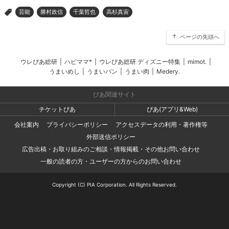
芸能
勝村政信
千葉哲也
高杉真宙
>
ページの先頭へ
ウレぴあ総研
|
ハピママ*
|
ウレぴあ総研 ディズニー特集
|
mimot.
|
うまいめし
|
うまいパン
|
うまい肉
|
Medery.
ぴあ関連サイト
チケットぴあ
ぴあ(アプリ&Web)
会社案内
プライバシーポリシー
アクセスデータの利用・著作権等
外部送信ポリシー
広告出稿・お取り組みのご相談・情報掲載・その他お問い合わせ
一般の読者の方・ユーザーの方からのお問い合わせ
Copyright (C) PIA Corporation. All Rights Reserved.