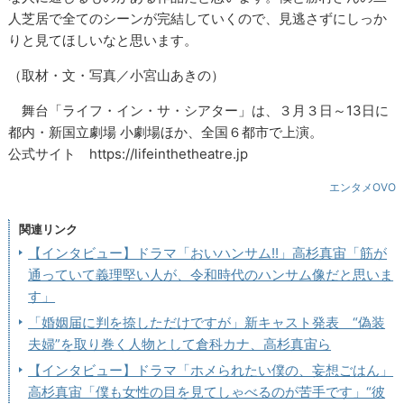
人芝居で全てのシーンが完結していくので、見逃さずにしっか
りと見てほしいなと思います。
（取材・文・写真／小宮山あきの）
舞台「ライフ・イン・サ・シアター」は、３月３日～13日に
都内・新国立劇場 小劇場ほか、全国６都市で上演。
公式サイト https://lifeinthetheatre.jp
エンタメOVO
関連リンク
【インタビュー】ドラマ「おいハンサム!!」高杉真宙「筋が
通っていて義理堅い人が、令和時代のハンサム像だと思いま
す」
「婚姻届に判を捺しただけですが」新キャスト発表 “偽装
夫婦”を取り巻く人物として倉科カナ、高杉真宙ら
【インタビュー】ドラマ「ホメられたい僕の、妄想ごはん」
高杉真宙「僕も女性の目を見てしゃべるのが苦手です」“彼