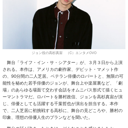
ジョン役の高杉真宙 （C）エンタメOVO
舞台「ライフ・イン・サ・シアター」が、３月３日から上演
される。本作は、アメリカの劇作家、デビット・マメット作
の、90分間の二人芝居。ベテラン俳優のロバートと、無限の可
能性を秘めた若手俳優のジョンが、舞台上や楽屋裏など、「劇
場」のあらゆる場面て交わす会話をオムニバス形式て描くヒュ
ーマントラマだ。ロバートを勝村政信、ジョンを高杉真宙が演
じ、俳優としても活躍する千葉哲也が演出を担当する。本作
で、二人芝居に初挑戦する高杉に、舞台の見どころや、勝村の
印象、理想の俳優人生のプランなどを聞いた。