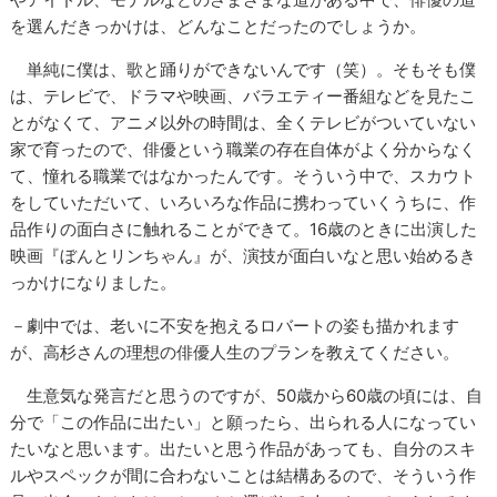
を選んだきっかけは、どんなことだったのでしょうか。
単純に僕は、歌と踊りができないんです（笑）。そもそも僕
は、テレビで、ドラマや映画、バラエティー番組などを見たこ
とがなくて、アニメ以外の時間は、全くテレビがついていない
家で育ったので、俳優という職業の存在自体がよく分からなく
て、憧れる職業ではなかったんです。そういう中で、スカウト
をしていただいて、いろいろな作品に携わっていくうちに、作
品作りの面白さに触れることができて。16歳のときに出演した
映画『ぼんとリンちゃん』が、演技が面白いなと思い始めるき
っかけになりました。
－劇中では、老いに不安を抱えるロバートの姿も描かれます
が、高杉さんの理想の俳優人生のプランを教えてください。
生意気な発言だと思うのですが、50歳から60歳の頃には、自
分で「この作品に出たい」と願ったら、出られる人になってい
たいなと思います。出たいと思う作品があっても、自分のスキ
ルやスペックが間に合わないことは結構あるので、そういう作