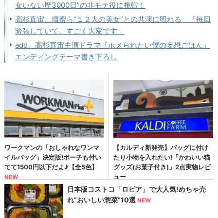
女いない歴3000日”の非モテ役に挑戦！
高杉真宙、壇蜜ら“１２人の美女”との共演に照れる 「毎回
緊張していて、すごく大変です」
add、高杉真宙主演ドラマ『ホメられたい僕の妄想ごはん』
エンディングテーマ書き下ろし