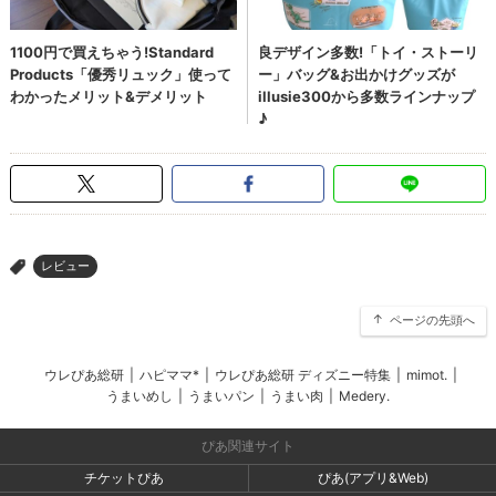
レビュー
>
ページの先頭へ
ウレぴあ総研
|
ハピママ*
|
ウレぴあ総研 ディズニー特集
|
mimot.
|
うまいめし
|
うまいパン
|
うまい肉
|
Medery.
ぴあ関連サイト
チケットぴあ
ぴあ(アプリ&Web)