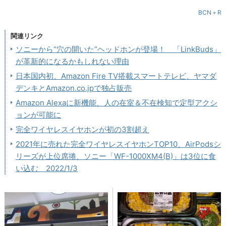
BCN＋R
関連リンク
ソニーから“穴の開いた”ヘッドホンが登場！ 「LinkBuds」
が革新的になるかもしれない理由
日本国内初、Amazon Fire TV搭載スマートテレビ、ヤマダ
デンキとAmazon.co.jpで独占販売
Amazon Alexaに新機能、人の在室＆不在検知で定型アクシ
ョンが可能に
完全ワイヤレスイヤホンが初の3割超え
2021年に売れた完全ワイヤレスイヤホンTOP10、AirPodsシ
リーズが上位席捲、ソニー「WF-1000XM4(B)」は3位に食
い込む 2022/1/3