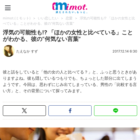
mimot.(ミモット)
mimot.(ミモット)
>
いい恋したい
>
恋愛
>
浮気の可能性も!? 「ほかの女性と比
べている」ことがわかる、彼の“何気ない言葉”
浮気の可能性も!? 「ほかの女性と比べている」こと
がわかる、彼の“何気ない言葉”
たえなか すず
2017.12.14 6:30
彼と話をしていると「他の女の人と比べてる？」と、ふっと思うときがあ
りますよね。彼も隠しているつもりでも、ちょっとした部分に出てしまう
ようです。今回は、思わずにじみ出てしまっている、男性の「比較する言
い方」と、その背景について探ってみます。