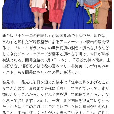
舞台版『千と千尋の神隠し』が帝国劇場で上演中だ。原作は、
言わずと知れた宮崎駿監督によるアニメーション映画の最高傑
作で、『レ・ミゼラブル』の世界初演の潤色・演出を担うなど
してきたジョン・ケアードが翻案と演出を手掛け、今回が世界
初演となる。開幕直後の3月3日（木）、千尋役の橋本環奈、上
白石萌音、湯婆婆／銭婆役の夏木マリ、朴路美（いずれもWキ
ャスト）らが開幕にあたっての思いを語った。
会見時、一足先に初日を迎えた橋本は「無事に幕をあげること
ができたので、最後まで必死に千尋として生きていって、走り
抜けたい。これからどんどん全体を通して成長できたらいいな
と思っております」と話し、一方、まだ初日を迎えていなかっ
た上白石は「このご時世に予定されていた日に初日が迎えられ
ること、本当に嬉しくありがたく思っています。こんな時期に