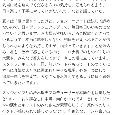
劇場に足を運んでくださる方々の気持ちに応えられるよう、
日々楽しく丁寧にやっていきたいです」などと話していた。
夏木は「幕は開きましたけど、ジョン・ケアードは決して諦め
ないので、日々ブラッシュアップして、毎日毎日いいものにな
っていくと思います。お客様も皆様いろいろご配慮くださって
いるようで、本当に感謝しかない。初日を迎えられることが信
じられないような気持ちですが、頑張っていきます」と意気込
み、朴も「改めて感じているのは、コロナ禍でのものづくりの
大変さ。みんなで努力をしてきて、今この場に立っています。
スタッフ、キャスト一同、熱いハートをもって、ものづくりに
本当に真摯な人たちに囲まれた幸せな現場。心を一つにして、
湯屋一同心を揃えて、みなさんをお迎えできるように日々頑張
っていきたいです」。
スタジオジブリの鈴木敏夫プロデューサーが本舞台を観劇した
といい、「お世辞なしに本当に面白かったです！とにかくジョ
ンの演出とキャストのみなさんが素晴らしくて、原作へのリス
ペクトが感じられて嬉しかったです。印象的なシーンを言い出