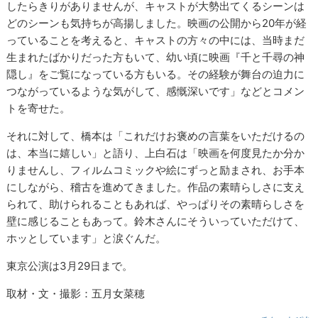
したらきりがありませんが、キャストが大勢出てくるシーンは
どのシーンも気持ちが高揚しました。映画の公開から20年が経
っていることを考えると、キャストの方々の中には、当時まだ
生まれたばかりだった方もいて、幼い頃に映画『千と千尋の神
隠し』をご覧になっている方もいる。その経験が舞台の迫力に
つながっているような気がして、感慨深いです」などとコメン
トを寄せた。
それに対して、橋本は「これだけお褒めの言葉をいただけるの
は、本当に嬉しい」と語り、上白石は「映画を何度見たか分か
りませんし、フィルムコミックや絵にずっと励まされ、お手本
にしながら、稽古を進めてきました。作品の素晴らしさに支え
られて、助けられることもあれば、やっぱりその素晴らしさを
壁に感じることもあって。鈴木さんにそういっていただけて、
ホッとしています」と涙ぐんだ。
東京公演は3月29日まで。
取材・文・撮影：五月女菜穂