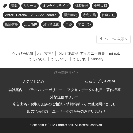
音楽
リリース
オンラインライブ
羽多野渉
小野大輔
>
Wataru Hatano LIVE 2022 -colors-
櫻井孝宏
寺島拓篤
佐藤拓也
島崎信長
江口拓也
浅沼晋太郎
声優
アニソン
ページの先頭へ
ウレぴあ総研
|
ハピママ*
|
ウレぴあ総研 ディズニー特集
|
mimot.
|
うまいめし
|
うまいパン
|
うまい肉
|
Medery.
ぴあ関連サイト
チケットぴあ
ぴあ(アプリ&Web)
会社案内
プライバシーポリシー
アクセスデータの利用・著作権等
外部送信ポリシー
広告出稿・お取り組みのご相談・情報掲載・その他お問い合わせ
一般の読者の方・ユーザーの方からのお問い合わせ
Copyright (C) PIA Corporation. All Rights Reserved.