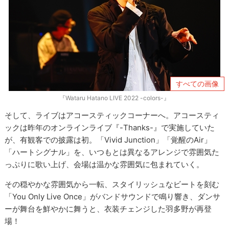
すべての画像
『Wataru Hatano LIVE 2022 -colors-』
そして、ライブはアコースティックコーナーへ。アコースティ
ックは昨年のオンラインライブ『-Thanks-』で実施していた
が、有観客での披露は初。「Vivid Junction」「覚醒のAir」
「ハートシグナル」を、いつもとは異なるアレンジで雰囲気た
っぷりに歌い上げ、会場は温かな雰囲気に包まれていく。
その穏やかな雰囲気から一転、スタイリッシュなビートを刻む
「You Only Live Once」がバンドサウンドで鳴り響き、ダンサ
ーが舞台を鮮やかに舞うと、衣装チェンジした羽多野が再登
場！