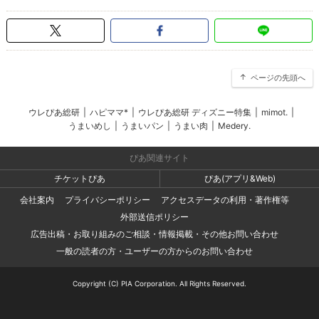
ページの先頭へ
ウレぴあ総研
|
ハピママ*
|
ウレぴあ総研 ディズニー特集
|
mimot.
|
うまいめし
|
うまいパン
|
うまい肉
|
Medery.
ぴあ関連サイト
チケットぴあ
ぴあ(アプリ&Web)
会社案内
プライバシーポリシー
アクセスデータの利用・著作権等
外部送信ポリシー
広告出稿・お取り組みのご相談・情報掲載・その他お問い合わせ
一般の読者の方・ユーザーの方からのお問い合わせ
Copyright (C) PIA Corporation. All Rights Reserved.