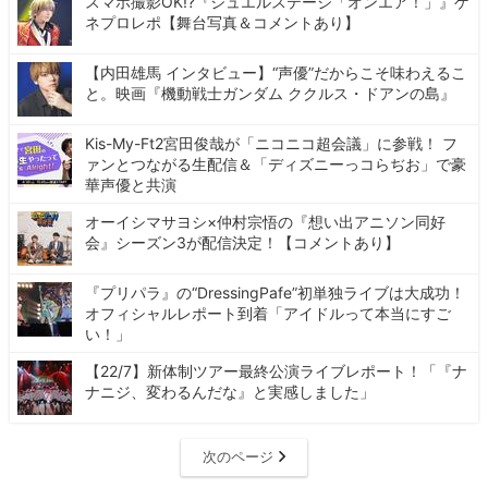
スマホ撮影OK!?『ジュエルステージ「オンエア！」』ゲ
ネプロレポ【舞台写真＆コメントあり】
【内田雄馬 インタビュー】“声優”だからこそ味わえるこ
と。映画『機動戦士ガンダム ククルス・ドアンの島』
Kis-My-Ft2宮田俊哉が「ニコニコ超会議」に参戦！ フ
ァンとつながる生配信＆「ディズニーっコらぢお」で豪
華声優と共演
オーイシマサヨシ×仲村宗悟の『想い出アニソン同好
会』シーズン3が配信決定！【コメントあり】
『プリパラ』の“DressingPafe”初単独ライブは大成功！
オフィシャルレポート到着「アイドルって本当にすご
い！」
【22/7】新体制ツアー最終公演ライブレポート！「『ナ
ナニジ、変わるんだな』と実感しました」
次のページ