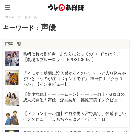
ウレぴあ総研（うれぴあ）
TOP
>
キーワード別一覧
声優
キーワード：
記事一覧
島﨑信長×浦 和希「ふたりにとっての“エゴ”とは？」
【劇場版ブルーロック -EPISODE 凪-】
「とにかく絵柄に没入感があるので、すっと入り込みや
すいというのが注目ポイントです」 神田伯山『クラユ
カバ』【インタビュー】
【美少女戦士セーラームーン】セーラー戦士が3回目の
成人式開催！声優・深見梨加・篠原恵美インタビュー
【ドラゴンボール超】神谷浩史＆宮野真守、仲睦まじい
インタビュー「まもちゃんはスーパーヒーロー」