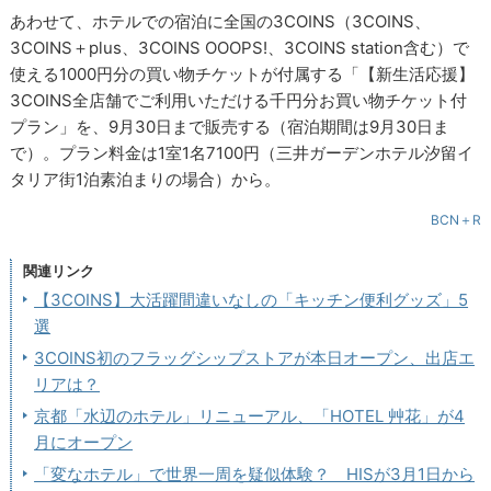
あわせて、ホテルでの宿泊に全国の3COINS（3COINS、
3COINS＋plus、3COINS OOOPS!、3COINS station含む）で
使える1000円分の買い物チケットが付属する「【新生活応援】
3COINS全店舗でご利用いただける千円分お買い物チケット付
プラン」を、9月30日まで販売する（宿泊期間は9月30日ま
で）。プラン料金は1室1名7100円（三井ガーデンホテル汐留イ
タリア街1泊素泊まりの場合）から。
BCN＋R
関連リンク
【3COINS】大活躍間違いなしの「キッチン便利グッズ」5
選
3COINS初のフラッグシップストアが本日オープン、出店エ
リアは？
京都「水辺のホテル」リニューアル、「HOTEL 艸花」が4
月にオープン
「変なホテル」で世界一周を疑似体験？ HISが3月1日から