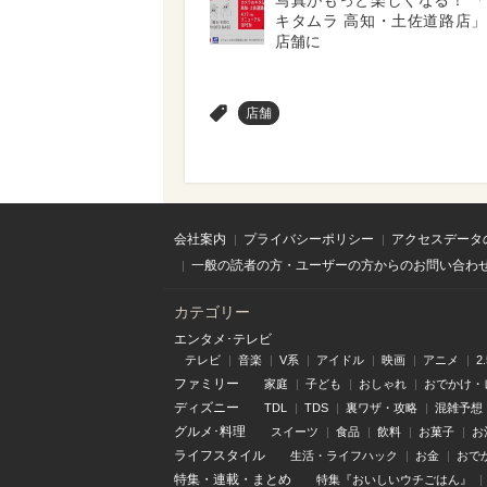
写真がもっと楽しくなる！ 
キタムラ 高知・土佐道路店
店舗に
>
店舗
会社案内
プライバシーポリシー
アクセスデータ
一般の読者の方・ユーザーの方からのお問い合わ
カテゴリー
エンタメ･テレビ
テレビ
音楽
V系
アイドル
映画
アニメ
2
ファミリー
家庭
子ども
おしゃれ
おでかけ・
ディズニー
TDL
TDS
裏ワザ・攻略
混雑予想
グルメ･料理
スイーツ
食品
飲料
お菓子
お
ライフスタイル
生活・ライフハック
お金
おで
特集
・
連載
・
まとめ
特集『おいしいウチごはん』