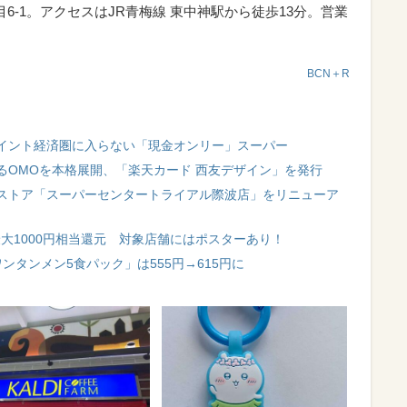
6-1。アクセスはJR青梅線 東中神駅から徒歩13分。営業
BCN＋R
イント経済圏に入らない「現金オンリー」スーパー
るOMOを本格展開、「楽天カード 西友デザイン」を発行
ストア「スーパーセンタートライアル際波店」をリニューア
最大1000円相当還元 対象店舗にはポスターあり！
ンタンメン5食パック」は555円→615円に