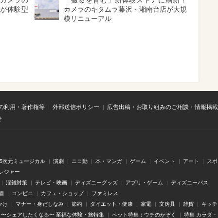
「カメラの
「撮るを育む」新体験ストアに刷新！
」が体験型
カメラのキタムラ藤沢・湘南台店が大規
模リニューアル
の利用・著作権等
外部送信ポリシー
広告出稿・お取り組みのご相談・情報掲載
せ
.5次元ミュージカル
演劇
ニコ動
本・マンガ
ゲーム
イベント
アート
スポ
レジャー
混雑対策
テレビ・映画
ディズニーグッズ
アプリ・ゲーム
ディズニーパス
酒
コンビニ
カフェ・ショップ
ファミレス
かけ
マナー・身だしなみ
節約
ダイエット・健康
家電
文房具
雑貨
キッチ
〜シェアしたくなる〜 至福な体験・旅特集
ペット特集：ウチのかぞく
特集 カラダ