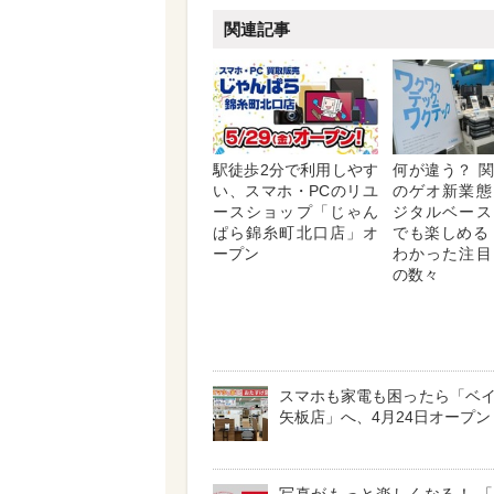
関連記事
駅徒歩2分で利用しやす
何が違う？ 
い、スマホ・PCのリユ
のゲオ新業態
ースショップ「じゃん
ジタルベース
ぱら錦糸町北口店」オ
でも楽しめる
ープン
わかった注目
の数々
スマホも家電も困ったら「ベ
矢板店」へ、4月24日オープン