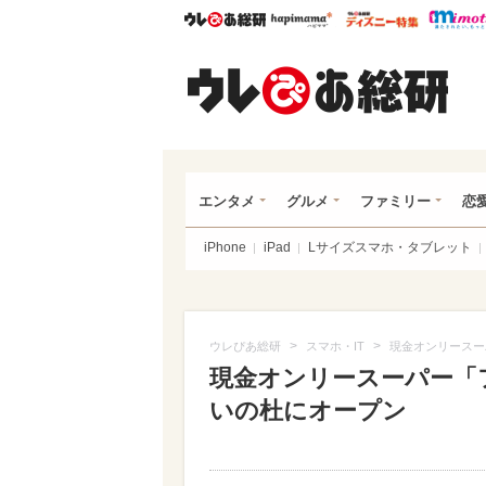
ウレぴあ総研
ハピママ*
ウレぴあ
ウレ
エンタメ
グルメ
ファミリー
恋
iPhone
iPad
Lサイズスマホ・タブレット
>
>
ウレぴあ総研
スマホ・IT
現金オンリースー
現金オンリースーパー「
いの杜にオープン