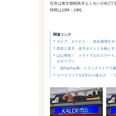
住所は東京都昭島市もくせいの杜2丁目
時間は10時～19時。
関連リンク
ロピア、エイビイ……存在感増すポ
西友と楽天、楽天ポイントを軸とす
山口県初！ トライアルのスマート
ルオープン
「超PayPay祭」ドラッグストアで
エースコックも6月から値上げ 「ワ