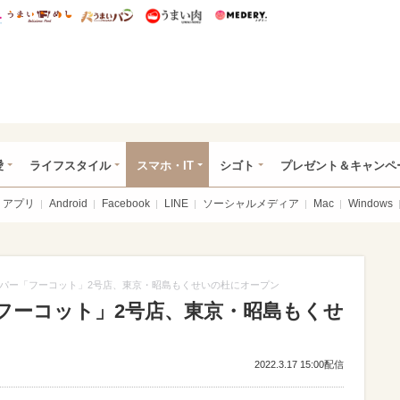
総研 ディズニー特集
mimot.
うまいめし
うまいパン
うまい肉
Medery.
ぴあ総研（うれぴあ）
愛
ライフスタイル
スマホ・IT
シゴト
プレゼント＆キャンペ
アプリ
Android
Facebook
LINE
ソーシャルメディア
Mac
Windows
パー「フーコット」2号店、東京・昭島もくせいの杜にオープン
フーコット」2号店、東京・昭島もくせ
2022.3.17 15:00配信