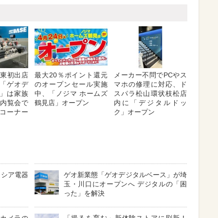
関東初出店
最大20％ポイント還元
メーカー不問でPCやス
「ゲオデ
のオープンセール実施
マホの修理に対応、ド
」は家族
中、「ノジマ ホームズ
スパラ松山環状枝松店
 内覧会で
鶴見店」オープン
内に「デジタルドッ
コーナー
ク」オープン
イシア電器
ゲオ新業態「ゲオデジタルベース」が埼
玉・川口にオープンへ デジタルの「困
った」を解決