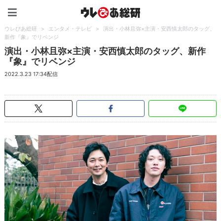
ウレぴあ総研（うれぴあ）
ウレぴあ総研
>
エンタメ・テレビ
>
演出・小林且弥×主演・安西慎太郎のタッグ、
新作『象』でリベンジ
演出・小林且弥×主演・安西慎太郎のタッグ、新作
『象』でリベンジ
2022.3.23 17:34配信