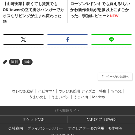
演劇
演劇
>
ページの先頭へ
ウレぴあ総研
|
ハピママ*
|
ウレぴあ総研 ディズニー特集
|
mimot.
|
うまいめし
|
うまいパン
|
うまい肉
|
Medery.
ぴあ関連サイト
チケットぴあ
ぴあ(アプリ&Web)
会社案内
プライバシーポリシー
アクセスデータの利用・著作権等