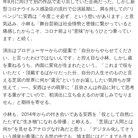
年8月に向けて別の作品で走り出していた企画だった。しかし新
型コロナウイルス感染症の流行で公演延期に。満を持しての“リ
ベンジ”に安西は「今度こそ必ず、という想いがあります」と意
気込み、小林も「舞台芸術は社会情勢と密接に繋がっていると
痛感したからこそ、コロナ前より“意味”がもうひとつ乗ってい
ます」と続く。
演出はプロデューサーからの提案で「自分からやらせてくださ
い、と言ったわけではないんです」と控え目な小林。しかし歳
を重ねるうち、内面に変化が生まれたという。「これまで役を
いただく・頂戴するばかりだった分、自分の人生そのものと言
える芝居の世界に何か“還元”というかお返ししたい気持ちが芽
生えて」──。安西はその萌芽に「且弥さんは作品に対して思考
する量がすごいので、初演出に立ち会えるのが楽しみでなりま
せん」と期待を寄せる。
小林も、2014年からの付き合いである安西を「役として自然に
たたずむ“生き物”になれる俳優」と称える。「芝居は“人間とは
何か”を見せるアナログな行為だと思う」「デジタル化してそう
いう感覚が希薄になる世の中でも、慎太郎にはどこまでも生き