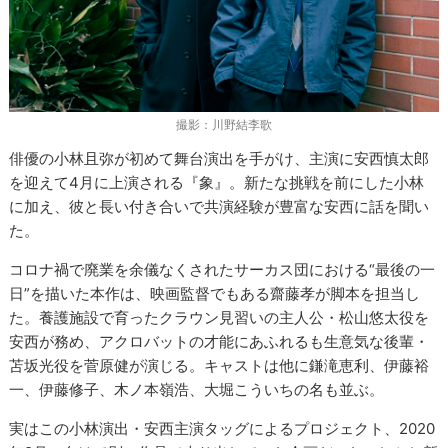
撮影：川野結李歌
俳優の小林且弥が初めて舞台演出を手がけ、主演に安西慎太郎
を迎えて4月に上演される『象』。新たな挑戦を前にした小林
に加え、彼と長い付き合いで共演経験が豊富な安西に話を聞い
た。
コロナ禍で廃業を余儀なくされたサーカス団における“最後の一
日”を描いた本作は、映画監督でもある齋藤孝が脚本を担当し
た。養護施設で育ったクラウン見習いの主人公・松山悠太役を
安西が務め、アクロバットの才能にあふれるも生意気な後輩・
苫坂光役を菅原健が演じる。キャストは他に鎌滝恵利、伊藤裕
一、伊藤修子、木ノ本嶺浩、大堀こういちの名も並ぶ。
実はこの小林演出・安西主演タッグによるプロジェクト、2020