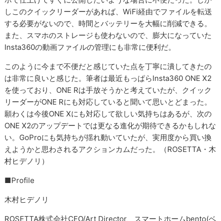
しこのクイックリーダーがあれば、WiFi経由でファイルを転送
する必要がないので、時間とバッテリーを大幅に削減できる。
また、スマホのストレージも使わないので、膨大になっていた
Insta360の動画ファイルの管理にも非常に便利だ。
このように今まで不便だと感じていた点を丁寧に潰してきたの
は非常に良いと感じた。筆者は最近もっぱらInsta360 ONE X2
を使っており、ONE Rは手放そうかと考えていたが、クイック
リーダーがONE Rにも対応していると聞いて思いとどまった。
願わくは今後ONE Xにも対応して欲しい気持ちはあるが、次の
ONE X2のアップデートでは更なる進化が期待できるかもしれな
い。GoProにも気持ちが揺れ動いていたが、実用度から買い換
えようかと思わされるアクションカムだった。（ROSETTA・木
村ヒデノリ）
■Profile
木村ヒデノリ
ROSETTA株式会社CEO/Art Director、スマートホームbento(ベ