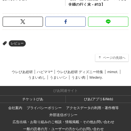
レビュー
>
ページの先頭へ
ウレぴあ総研
|
ハピママ*
|
ウレぴあ総研 ディズニー特集
|
mimot.
|
うまいめし
|
うまいパン
|
うまい肉
|
Medery.
ぴあ関連サイト
チケットぴあ
ぴあ(アプリ&Web)
会社案内
プライバシーポリシー
アクセスデータの利用・著作権等
外部送信ポリシー
広告出稿・お取り組みのご相談・情報掲載・その他お問い合わせ
一般の読者の方・ユーザーの方からのお問い合わせ