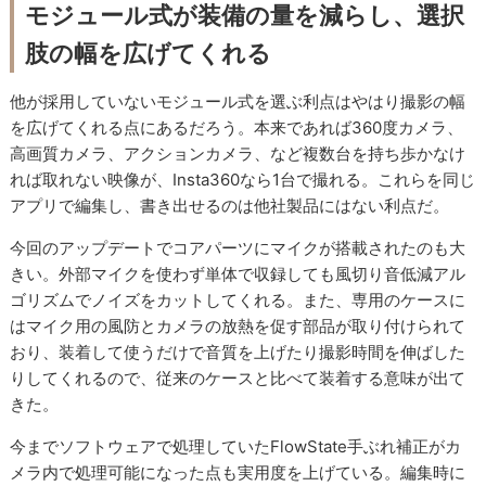
モジュール式が装備の量を減らし、選択
肢の幅を広げてくれる
他が採用していないモジュール式を選ぶ利点はやはり撮影の幅
を広げてくれる点にあるだろう。本来であれば360度カメラ、
高画質カメラ、アクションカメラ、など複数台を持ち歩かなけ
れば取れない映像が、Insta360なら1台で撮れる。これらを同じ
アプリで編集し、書き出せるのは他社製品にはない利点だ。
今回のアップデートでコアパーツにマイクが搭載されたのも大
きい。外部マイクを使わず単体で収録しても風切り音低減アル
ゴリズムでノイズをカットしてくれる。また、専用のケースに
はマイク用の風防とカメラの放熱を促す部品が取り付けられて
おり、装着して使うだけで音質を上げたり撮影時間を伸ばした
りしてくれるので、従来のケースと比べて装着する意味が出て
きた。
今までソフトウェアで処理していたFlowState手ぶれ補正がカ
メラ内で処理可能になった点も実用度を上げている。編集時に