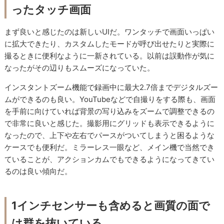
ったタッチ画面
まず良いと感じたのは新しいUIだ。ワンタッチで画面いっぱい
に拡大できたり、カスタムしたモードが呼び出せたりと実際に
撮るときに便利なように一新されている。以前は誤動作が気に
なったがその辺りもスムーズになっていた。
インスタントズーム機能で録画中に最大2.7倍までデジタルズー
ムができるのも良い。YouTubeなどで自撮りをする際も、画面
を手前に向けていれば背景の写り込みをズームで調整できるの
で非常に良いと感じた。撮影用にグリッドも表示できるように
なったので、上下や左右でパースがついてしまうと困るような
ケースでも便利だ。ミラーレス一眼など、メイン機で当然でき
ていることが、アクションカムでもできるようになってきてい
るのは良い傾向だ。
1インチセンサーも含めると画質の面で
は群を抜いている