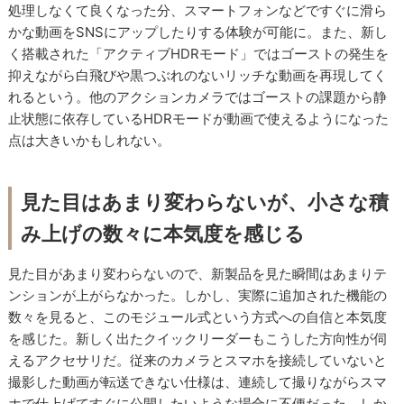
処理しなくて良くなった分、スマートフォンなどですぐに滑ら
かな動画をSNSにアップしたりする体験が可能に。また、新し
く搭載された「アクティブHDRモード」ではゴーストの発生を
抑えながら白飛びや黒つぶれのないリッチな動画を再現してく
れるという。他のアクションカメラではゴーストの課題から静
止状態に依存しているHDRモードが動画で使えるようになった
点は大きいかもしれない。
見た目はあまり変わらないが、小さな積
み上げの数々に本気度を感じる
見た目があまり変わらないので、新製品を見た瞬間はあまりテ
ンションが上がらなかった。しかし、実際に追加された機能の
数々を見ると、このモジュール式という方式への自信と本気度
を感じた。新しく出たクイックリーダーもこうした方向性が伺
えるアクセサリだ。従来のカメラとスマホを接続していないと
撮影した動画が転送できない仕様は、連続して撮りながらスマ
ホで仕上げてすぐに公開したいような場合に不便だった。しか