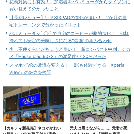
花粉対策にも有効！ 加湿器をバルミューダからダイソンに
買い替えて分かったこと
【長期レビュー】いまSIXPADの進化が凄い！ 2か月の自
宅トレーニングで分かったメリット
バルミューダ×〇〇〇で自宅のコーヒーが劇的進化！ 何杯
淹れても安定の美味しさになる“最強”の組み合わせ
少し不便くらいがちょうど良い！ 超コンパクト中判デジカ
メ「Hasselblad 907X」の満足度が120％だった
スマホでVRの常識を変える！ 8Kも体験できる「Xperia
View」の魅力を検証