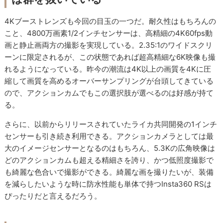
4Kブーストレンズも今回の目玉の一つだ。耐久性はもちろんの
こと、4800万画素1/2インチセンサーは、高精細の4K60fps動
画と静止画両方の撮影を実現している。2.35:1のワイドスクリ
ーンに限定されるが、この状態であれば超高精細な6K映像も撮
れるようになっている。昨今の潮流は4K以上の画質を4Kに圧
縮して画質を高めるオーバーサンプリングが台頭してきている
ので、アクションカムでもこの選択肢が選べるのは好感が持て
る。
さらに、以前からリリースされていたライカ共同開発の1インチ
センサーも引き続き利用できる。アクションカメラとしては最
大のイメージセンサーとなるのはもちろん、5.3Kの広角映像は
どのアクションカムも超える精細さを誇り、かつ低照度撮影で
も綺麗な色合いで撮影ができる。綺麗な画を撮りたいが、装備
を減らしたいような時に防水性能も単体で持つInsta360 RSは
ぴったりだと言えるだろう。