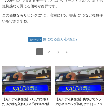
1,500円ほどで買える場合も！とにかくリーズナブルで、誰でも
抵抗感なく買える価格が好評です。
この価格ならリビングに1つ、寝室に1つ、書斎に1つなど複数使
いもできますね。
気になる座り心地は？
次ページ
1
2
3
»