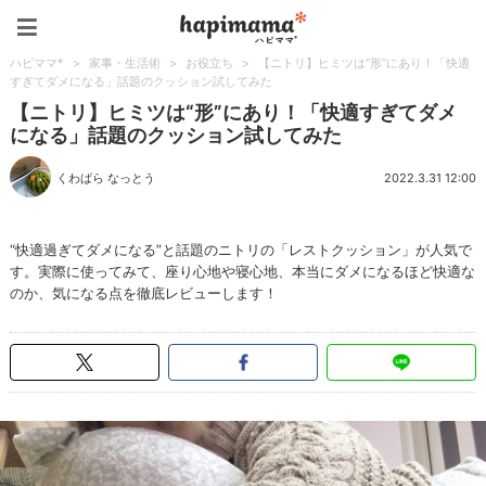
ハピママ*
ハピママ*
>
家事・生活術
>
お役立ち
>
【ニトリ】ヒミツは“形”にあり！「快適
すぎてダメになる」話題のクッション試してみた
【ニトリ】ヒミツは“形”にあり！「快適すぎてダメ
になる」話題のクッション試してみた
くわばら なっとう
2022.3.31 12:00
“快適過ぎてダメになる”と話題のニトリの「レストクッション」が人気で
す。実際に使ってみて、座り心地や寝心地、本当にダメになるほど快適な
のか、気になる点を徹底レビューします！