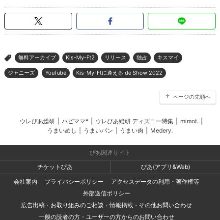
無料アーカイブ
Kis-My-Ft2
リリース
独占
キスマイ
>
ジャニーズ
YouTube
Kis-My-Ftに逢える de Show 2022
ページの先頭へ
ウレぴあ総研
|
ハピママ*
|
ウレぴあ総研 ディズニー特集
|
mimot.
|
うまいめし
|
うまいパン
|
うまい肉
|
Medery.
ぴあ関連サイト
チケットぴあ
ぴあ(アプリ&Web)
会社案内
プライバシーポリシー
アクセスデータの利用・著作権等
外部送信ポリシー
広告出稿・お取り組みのご相談・情報掲載・その他お問い合わせ
一般の読者の方・ユーザーの方からのお問い合わせ