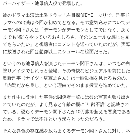
パーバイザー・池母信人役で登場した。
彼のドラマ出演は土曜ドラマ「左目探偵EYE」ぶりで、刑事ド
ラマへの出演は今回が初めてとなる。その意気込みについてデ
ーモン閣下さんは「デーモンがデーモンとしてではなく、あく
までも“役”をやっているおもしろさ。そのシュールな感じを見
てもらいたい」と視聴者にコメントを送っていたのだが、実際
に放送された回は想像以上にシュールな絵面だった。
というのも池母信人を演じたデーモン閣下さんは、いつもの白
塗りメイクでしれっと登場。その奇抜なビジュアルを前にした
奥野刑事（ナイツ・塙宣之さん）は一瞬動揺を見せるものの、
「内勤だから良し」という理由でそのまま捜査を進めていた。
また作中に登場した事件の関係者一覧には彼の写真も張り出さ
れていたのだが、よく見ると年齢の欄に“年齢不詳”と記載され
ている。恐らくデーモン閣下さんが10万歳を超える悪魔である
ため、ドラマでは不詳という形をとったのだろう。
そんな異色の存在感を放ちまくるデーモン閣下さんに対し、ネ