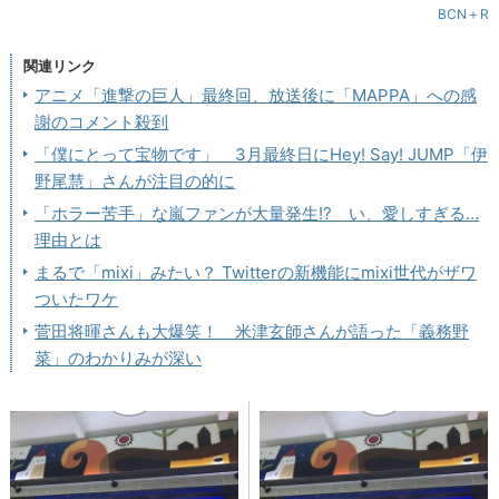
BCN＋R
関連リンク
アニメ「進撃の巨人」最終回、放送後に「MAPPA」への感
謝のコメント殺到
「僕にとって宝物です」 3月最終日にHey! Say! JUMP「伊
野尾慧」さんが注目の的に
「ホラー苦手」な嵐ファンが大量発生!? い、愛しすぎる…
理由とは
まるで「mixi」みたい？ Twitterの新機能にmixi世代がザワ
ついたワケ
菅田将暉さんも大爆笑！ 米津玄師さんが語った「義務野
菜」のわかりみが深い