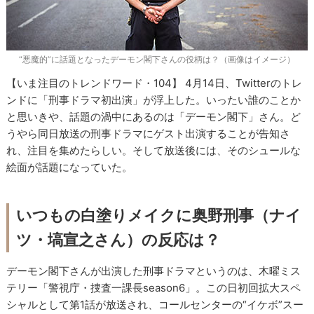
“悪魔的”に話題となったデーモン閣下さんの役柄は？（画像はイメージ）
【いま注目のトレンドワード・104】 4月14日、Twitterのトレ
ンドに「刑事ドラマ初出演」が浮上した。いったい誰のことか
と思いきや、話題の渦中にあるのは「デーモン閣下」さん。ど
うやら同日放送の刑事ドラマにゲスト出演することが告知さ
れ、注目を集めたらしい。そして放送後には、そのシュールな
絵面が話題になっていた。
いつもの白塗りメイクに奥野刑事（ナイ
ツ・塙宣之さん）の反応は？
デーモン閣下さんが出演した刑事ドラマというのは、木曜ミス
テリー「警視庁・捜査一課長season6」。この日初回拡大スペ
シャルとして第1話が放送され、コールセンターの“イケボ”スー