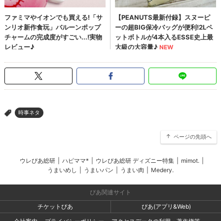
時事ネタ
>
ページの先頭へ
ウレぴあ総研
|
ハピママ*
|
ウレぴあ総研 ディズニー特集
|
mimot.
|
うまいめし
|
うまいパン
|
うまい肉
|
Medery.
ぴあ関連サイト
チケットぴあ
ぴあ(アプリ&Web)