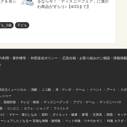
ッグ＆名シ
るなら今！「ディズニーフェア」に激か
】
わ商品がずらり♪【4/23まで】
も_0歳
子ども
の利用・著作権等
外部送信ポリシー
広告出稿・お取り組みのご相談・情報掲載
せ
.5次元ミュージカル
演劇
ニコ動
本・マンガ
ゲーム
イベント
アート
スポ
レジャー
混雑対策
テレビ・映画
ディズニーグッズ
アプリ・ゲーム
ディズニーパス
酒
コンビニ
カフェ・ショップ
ファミレス
かけ
マナー・身だしなみ
節約
ダイエット・健康
家電
文房具
雑貨
キッチ
〜シェアしたくなる〜 至福な体験・旅特集
ペット特集：ウチのかぞく
特集 カラダ