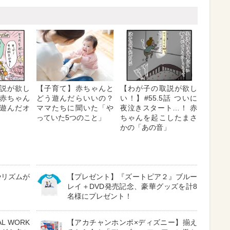
説が欲し
【子育て】赤ちゃんと
【わが子の取説が欲し
 赤ちゃん
どう遊んだらいいの？
い！】#55.5話 ついに
遊んだオ
ママたちに聞いた「や
夜泣きスタート…！ 赤
っていた5つのこと」
ちゃんを起こしたまさ
かの「あの音」
やリズムが
【プレゼント】『ズートピア２』ブルー
レイ＋DVD発売記念、豪華グッズを計8
名様にプレゼント！
 WORK
【アカチャンホンポ×ディズニー】揃え