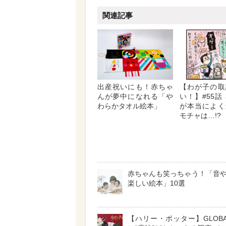
関連記事
出産祝いにも！赤ちゃ
【わが子の取
んが夢中になれる「や
い！】#55話
わらかタオル絵本」
が本当によく
モチャは…!?
赤ちゃんも笑っちゃう！「音
楽しい絵本」10選
【ハリー・ポッター】GLOBAL