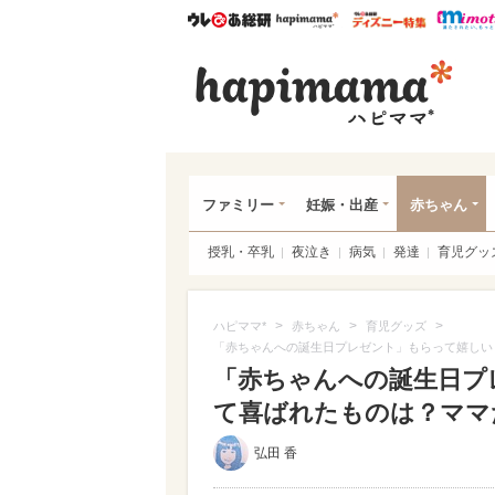
ウレぴあ総研
ハピママ*
ウレぴあ
ハピ
ファミリー
妊娠・出産
赤ちゃん
授乳・卒乳
夜泣き
病気
発達
育児グッ
>
>
>
ハピママ*
赤ちゃん
育児グッズ
「赤ちゃんへの誕生日プレゼント」もらって嬉しい
「赤ちゃんへの誕生日プ
て喜ばれたものは？ママ
弘田 香