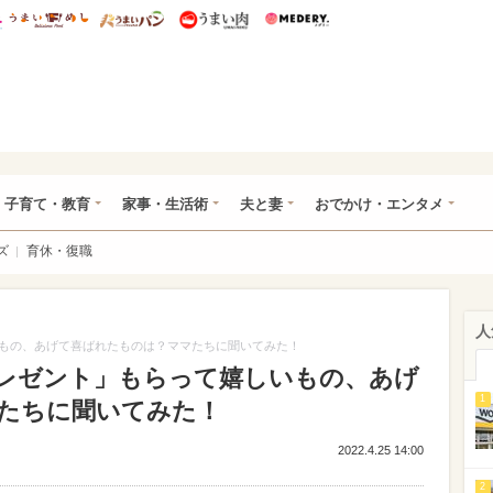
総研 ディズニー特集
mimot.
うまいめし
うまいパン
うまい肉
Medery.
ママ*
子育て・教育
家事・生活術
夫と妻
おでかけ・エンタメ
ズ
育休・復職
人
もの、あげて喜ばれたものは？ママたちに聞いてみた！
レゼント」もらって嬉しいもの、あげ
1
たちに聞いてみた！
2022.4.25 14:00
2