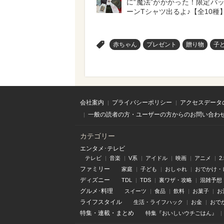
に“魔法”がかかった！限定バ
ーンTシャツ出るよ♪【全10種
>
赤ちゃん
プレゼント
贈り物
子ど
会社案内
プライバシーポリシー
アクセスデータ
一般の読者の方・ユーザーの方からのお問い合わ
カテゴリー
エンタメ･テレビ
テレビ
音楽
V系
アイドル
映画
アニメ
2
ファミリー
家庭
子ども
おしゃれ
おでかけ・
ディズニー
TDL
TDS
裏ワザ・攻略
混雑予想
グルメ･料理
スイーツ
食品
飲料
お菓子
お
ライフスタイル
生活・ライフハック
お金
おで
特集
・
連載
・
まとめ
特集『おいしいウチごはん』