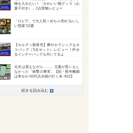
物を入れたい！「かわいい猫グッズ（お
菓子付き）」2点実物レビュー
「ロピア」で大人気！めちゃ売れ“おいし
い惣菜”10選
【カルディ新発売】爽やかでシックなネ
コバッグ（5点セット）レビュー！外せ
るインナーバッグも付いてるよ
元夫は震えながら……。元妻が思いもし
なかった「衝撃の事実」【続・熟年離婚
は幸せか-50代元夫婦の行く末- #22】
続きを読み込む