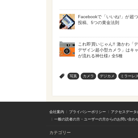
Facebookで「いいね!」が
投稿、5つの黄金法則
これ即買いじゃん!! 激かわ「
デザイン超小型カメラ」はキ
が流れる神仕様♪ 全5種
>
写真
カメラ
デジカメ
ミラーレ
会社案内
プライバシーポリシー
アクセスデータ
一般の読者の方・ユーザーの方からのお問い合わ
カテゴリー