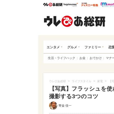
ウレぴあ総研
ハピママ*
ウレぴあ
ウレ
エンタメ
グルメ
ファミリー
恋
生活・ライフハック
お金
おでかけ
マナ
>
>
>
ウレぴあ総研
ライフスタイル
家電
【写
【写真】フラッシュを使わ
撮影する3つのコツ
寄金 佳一