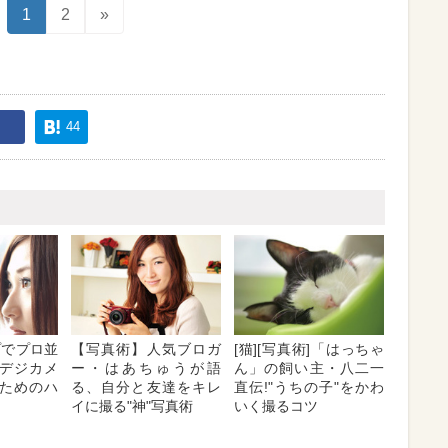
1
2
»
44
プでプロ並
【写真術】人気ブロガ
[猫][写真術]「はっちゃ
デジカメ
ー・はあちゅうが語
ん」の飼い主・八二一
ためのハ
る、自分と友達をキレ
直伝!"うちの子"をかわ
イに撮る"神"写真術
いく撮るコツ