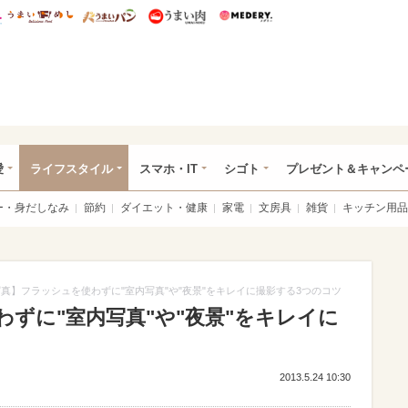
総研 ディズニー特集
mimot.
うまいめし
うまいパン
うまい肉
Medery.
ぴあ総研（うれぴあ）
愛
ライフスタイル
スマホ・IT
シゴト
プレゼント＆キャンペ
ー・身だしなみ
節約
ダイエット・健康
家電
文房具
雑貨
キッチン用品
真】フラッシュを使わずに"室内写真"や"夜景"をキレイに撮影する3つのコツ
ずに"室内写真"や"夜景"をキレイに
2013.5.24 10:30