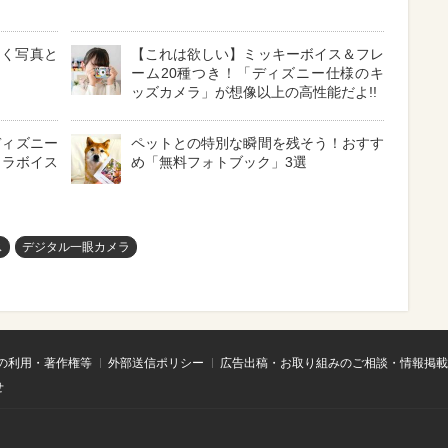
超つく写真と
【これは欲しい】ミッキーボイス＆フレ
ーム20種つき！「ディズニー仕様のキ
ッズカメラ」が想像以上の高性能だよ!!
ディズニー
ペットとの特別な瞬間を残そう！おすす
ャラボイス
め「無料フォトブック」3選
ス
デジタル一眼カメラ
の利用・著作権等
外部送信ポリシー
広告出稿・お取り組みのご相談・情報掲載
せ