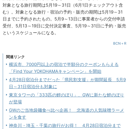
対象となる旅行期間は5月19～31日（6月1日チェックアウト含
む）。対象となる旅行・宿泊の予約・販売の期間は5月19～31
日までに予約されたもの。5月9～13日に事業者からの交付申請
受付、5月13～19日に交付決定審査、5月19～31日に予約・販売
というスケジュールになる。
BCN＋R
関連リンク
横浜市、7000円以上の宿泊で半額分のクーポンもらえる
「Find Your YOKOHAMAキャンペーン」を開始
4月28日宿泊分までだった「県民割支援」が期間延長 5月9
日～31日宿泊分も対象に
東京タワーの「333匹の鯉のぼり」、GWに新たな鯉のぼり
が登場
GWのご当地袋麺食べ比べ企画！ 北海道の人気味噌ラーメ
ンを食す
神奈川・埼玉・千葉の旅行がお得！ 4月28日宿泊分まで