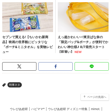
時事ネタ
>
ページの先頭へ
ウレぴあ総研
|
ハピママ*
|
ウレぴあ総研 ディズニー特集
|
mimot.
|