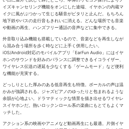
イズキャンセリング機能をオンにした途端、イヤホンの内蔵マ
イクに風がぶつかって生じる騒音がピタリと止んだ。もちろん
地下鉄やバスの走行音もきれいに消える。どんな場所でも音楽
や動画の再生、ハンズフリー通話の音声などに集中できる。
外音取り込み機能も搭載しているので、音楽などを再生しなが
ら混み合う場所を歩く時などに上手く併用したい。
iOS/Android対応のモバイルアプリ「EarFun Audio」にはイヤ
ホンのサウンドを好みのバランスに調整できるイコライザー、
ワイヤレス伝送の遅延を少なくする「ゲームモード」など便利
な機能が充実する。
どっしりとした厚みのある低音再生も特徴。ボーカルの声は温
かみが強調される。ジャズピアノのゆったりと包まれるような
余韻が心地よい。ドラマティックな情景を描き出せるワイヤレ
スイヤホンだ。熱いロックンロール系の楽曲にもとてもよくマ
ッチした。
アクション系の映画やアニメなど動画再生にも最適。片側イヤ