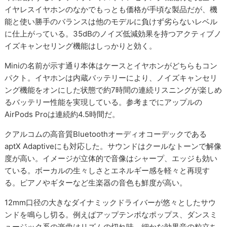
イヤレスイヤホンのなかでもっとも価格が手頃な製品だが、機
能と使い勝手のバランスは他のモデルに負けず劣らないレベル
に仕上がっている。35dBのノイズ低減効果を持つアクティブノ
イズキャンセリング機能はしっかりと効く。
Miniの名前が示す通り本体はケースとイヤホンがどちらもコン
パクト。イヤホンは内蔵バッテリーにより、ノイズキャンセリ
ング機能をオンにした状態で約7時間の連続リスニングが楽しめ
るバッテリー性能を実現している。参考までにアップルの
AirPods Proは連続約4.5時間だ。
クアルコムの高音質Bluetoothオーディオコーデックである
aptX Adaptiveにも対応した。サウンドはクールなトーンで解像
度が高い。イメージが立体的で音像はシャープ、エッジも効い
ている。ボーカルの生々しさとエネルギー感を軽々と再現す
る。ピアノやギターなど生楽器の音色も鮮度が高い。
12mm口径の大きなダイナミックドライバーが悠々としたサウ
ンドを鳴らし切る。例えばアップテンポなポップス、ダンスミ
ュージック系の楽曲はリズムの切れ味、細かな効果音の粒立ち