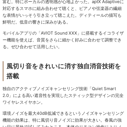
富む。特にボーカルの透明感が心地よかった。aptX Adaptiveに
対応するスマホに組み合わせて聴くと、ピアノや弦楽器の繊細
な表情がいっそう引き立って聴こえた。ディティールの描写も
鮮明だ。低音の響きに深みがある。
モバイルアプリの「AVIOT Sound XXX」に搭載するイコライザ
ー機能を使えば、音質をさらに細かく好みに合わせて調整でき
る。ぜひ合わせて活用したい。
風切り音をきれいに消す独自消音技術を
搭載
独自のアクティブノイズキャンセリング技術「Quiet Smart
2.0」による高い遮音性を実現したスティック型デザインの完全
ワイヤレスイヤホン。
環境ノイズを最大40dB低減できるというノイズキャンセリング
機能の効果は、特に風切り音ノイズに効果が大きい。春風の強
い日に屋外で試してみたところ、本体のリモコン操作によりノ