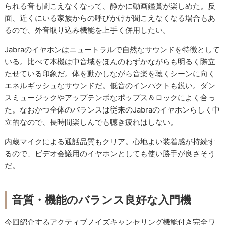
られる音も聞こえなくなって、静かに動画鑑賞が楽しめた。反
面、近くにいる家族からの呼びかけが聞こえなくなる場合もあ
るので、外音取り込み機能を上手く併用したい。
Jabraのイヤホンはニュートラルで自然なサウンドを特徴として
いる。比べて本機は中音域をほんのわずかながらも明るく際立
たせている印象だ。体を動かしながら音楽を聴くシーンに向く
エネルギッシュなサウンドだ。低音のインパクトも鋭い。ダン
スミュージックやアップテンポなポップス＆ロックによく合っ
た。なおかつ全体のバランスは従来のJabraのイヤホンらしく中
立的なので、長時間楽しんでも聴き疲れはしない。
内蔵マイクによる通話品質もクリア。心地よい装着感が持続す
るので、ビデオ会議用のイヤホンとしても使い勝手が良さそう
だ。
音質・機能のバランス良好な入門機
今回紹介するアクティブノイズキャンセリング機能付き完全ワ