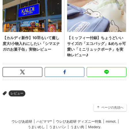
レビュー
>
ページの先頭へ
ウレぴあ総研
|
ハピママ*
|
ウレぴあ総研 ディズニー特集
|
mimot.
|
うまいめし
|
うまいパン
|
うまい肉
|
Medery.