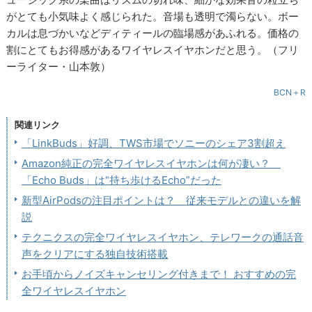
がとても小気味よく感じられた。音場も透明で濁らない。ボー
カルは息づかいなどディティールの臨場感があふれる。価格の
割にとてもお得感があるワイヤレスイヤホンだと思う。（フリ
ーライター・山本敦）
BCN＋R
関連リンク
「LinkBuds」好調、TWS市場でソニーのシェア3割超え
Amazon純正の完全ワイヤレスイヤホンは何が凄い？
「Echo Buds」は“持ち歩けるEcho”だった
新型AirPodsの注目ポイントは？ 従来モデルとの違いを解
説
テクニクスの完全ワイヤレスイヤホン、テレワークの通話音
声をクリアにする独自技術搭載
お手頃からノイズキャンセリング付きまで！ おすすめの完
全ワイヤレスイヤホン