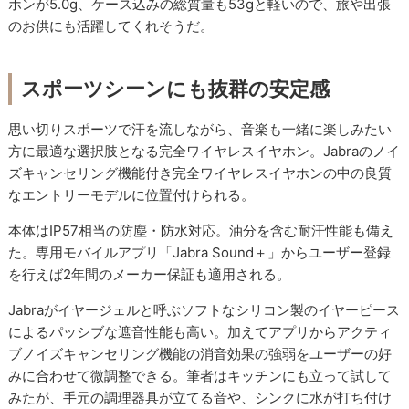
ホンが5.0g、ケース込みの総質量も53gと軽いので、旅や出張
のお供にも活躍してくれそうだ。
スポーツシーンにも抜群の安定感
思い切りスポーツで汗を流しながら、音楽も一緒に楽しみたい
方に最適な選択肢となる完全ワイヤレスイヤホン。Jabraのノイ
ズキャンセリング機能付き完全ワイヤレスイヤホンの中の良質
なエントリーモデルに位置付けられる。
本体はIP57相当の防塵・防水対応。油分を含む耐汗性能も備え
た。専用モバイルアプリ「Jabra Sound＋」からユーザー登録
を行えば2年間のメーカー保証も適用される。
Jabraがイヤージェルと呼ぶソフトなシリコン製のイヤーピース
によるパッシブな遮音性能も高い。加えてアプリからアクティ
ブノイズキャンセリング機能の消音効果の強弱をユーザーの好
みに合わせて微調整できる。筆者はキッチンにも立って試して
みたが、手元の調理器具が立てる音や、シンクに水が打ち付け