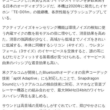
チューニングした良質な完全ワイヤレスイヤホンを多数展開す
る日本のオーディオブランドだ。本機は2020年に発売したイヤ
ホン「TE-D01m」の後継機。各所性能をブラッシュアップして
いる。
アクティブノイズキャンセリング機能は環境ノイズの検知に使
う内蔵マイクの数を前モデルの倍に増やして、消音効果を高め
た。消音の強調感が少なく、高域から低域までノイズをきれい
に低減する。本体に同梱するシリコン（4サイズ）、ウレタン
フォーム（3サイズ）のイヤーピースを交換すると、誰の耳に
もぴたりとフィットする装着感が見つけられる。イヤーピース
由来のパッシブな遮音効果も高い。
米クアルコムが開発したBluetoothオーディオの音声コーデック
技術「aptX Adaptive」にも対応したことで、Snapdragon
Soundというクアルコムの独自技術に対応。スマホなど音楽プ
レーヤー機器との組み合わせで、最大96kHz/24bitのワイヤレ
スハイレゾ再生も楽しめる。
サウンドは高音域の見晴らしがすぐれていて、煌びやかさにも