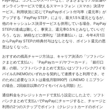
PayPayは、コンビニやスーパーなど、さまざまなリアル店舗や
オンラインサービスで使えるスマートフォン（スマホ）決済サ
ービス。利用状況に応じてPayPayポイント付与率（還元率）が
アップする「PayPay STEP」により、最大1.5％還元となるが、
他のキャッシュレス決済サービスも併用している場合、PayPay
STEPの達成は難しく、事実上、還元率0.5％とみなしていいだ
ろう。なお、納税などに便利な「請求書払い」は、今年4月1日
からPayPay STEPの特典付与はなしとなり、ポイント還元の恩
恵はなくなった。
おすすめの残高チャージ方法は、キャリア決済の「ソフトバン
クまとめて支払い」「PayPayカード/ヤフーカード」「銀行口
座」の順。ソフトバンクまとめて支払いはソフトバンク/ワイモ
バイル/LINEMOのいずれかを契約して連携すると利用でき、そ
のために必要なコストは最低月額990円（LINEMO ミニプラン
の場合、2回線目以降のワイモバイルも同額）だ。
通信料金をクレジットカードで支払う設定にした上で、ソフト
バンクまとめて支払いでPayPayにチャージすると、チャージと
利用の2つのステップでポイント（クレジットカードのポイン