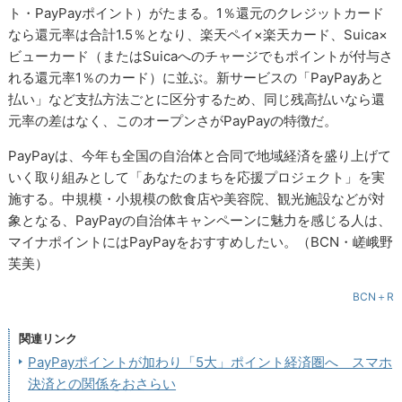
ト・PayPayポイント）がたまる。1％還元のクレジットカード
なら還元率は合計1.5％となり、楽天ペイ×楽天カード、Suica×
ビューカード（またはSuicaへのチャージでもポイントが付与さ
れる還元率1％のカード）に並ぶ。新サービスの「PayPayあと
払い」など支払方法ごとに区分するため、同じ残高払いなら還
元率の差はなく、このオープンさがPayPayの特徴だ。
PayPayは、今年も全国の自治体と合同で地域経済を盛り上げて
いく取り組みとして「あなたのまちを応援プロジェクト」を実
施する。中規模・小規模の飲食店や美容院、観光施設などが対
象となる、PayPayの自治体キャンペーンに魅力を感じる人は、
マイナポイントにはPayPayをおすすめしたい。（BCN・嵯峨野
芙美）
BCN＋R
関連リンク
PayPayポイントが加わり「5大」ポイント経済圏へ スマホ
決済との関係をおさらい