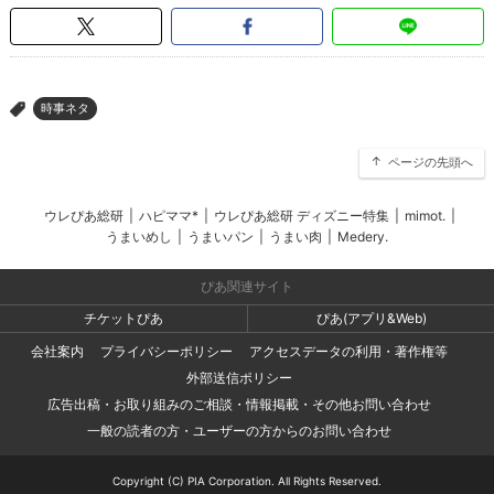
時事ネタ
>
ページの先頭へ
ウレぴあ総研
|
ハピママ*
|
ウレぴあ総研 ディズニー特集
|
mimot.
|
うまいめし
|
うまいパン
|
うまい肉
|
Medery.
ぴあ関連サイト
チケットぴあ
ぴあ(アプリ&Web)
会社案内
プライバシーポリシー
アクセスデータの利用・著作権等
外部送信ポリシー
広告出稿・お取り組みのご相談・情報掲載・その他お問い合わせ
一般の読者の方・ユーザーの方からのお問い合わせ
Copyright (C) PIA Corporation. All Rights Reserved.