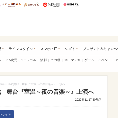
総研 ディズニー特集
mimot.
うまいめし
うまいパン
うまい肉
Medery.
ぴあ総研（うれぴあ）
愛
ライフスタイル
スマホ・IT
シゴト
プレゼント＆キャンペ
メ
2.5次元ミュージカル
演劇
ニコ動
本・マンガ
ゲーム
イベント
3年ぶりの挑戦 舞台『室温～夜の音楽～』上演へ
戦 舞台『室温～夜の音楽～』上演へ
2022.5.11 17:30配信
kでシェア