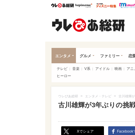
ウレぴあ総研
ハピママ*
ウレぴあ
ウレ
エンタメ
グルメ
ファミリー
恋
テレビ
音楽
V系
アイドル
映画
アニ
ヒーロー
>
>
ウレぴあ総研
エンタメ・テレビ
古川雄輝が
古川雄輝が3年ぶりの挑
Xでシェア
Faceboo