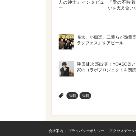
人の紳士』インタビュ
『愛の不時着
ー
いを支え合い
雀太、小痴楽、二葉らが熱量
ラクフェス』をアピール
津田健次郎出演！YOASOBI
家のコラボプロジェクトを朗
>
演劇
演劇
会社案内
プライバシーポリシー
アクセスデータ