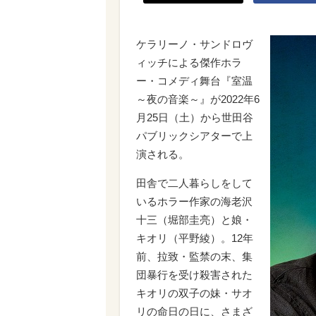
ケラリーノ・サンドロヴ
ィッチによる傑作ホラ
ー・コメディ舞台『室温
～夜の音楽～』が2022年6
月25日（土）から世田谷
パブリックシアターで上
演される。
田舎で二人暮らしをして
いるホラー作家の海老沢
十三（堀部圭亮）と娘・
キオリ（平野綾）。12年
前、拉致・監禁の末、集
団暴行を受け殺害された
キオリの双子の妹・サオ
リの命日の日に、さまざ