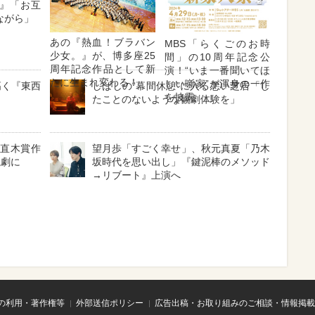
』「お互
ながら」
あの『熱血！ブラバン
MBS「らくごのお時
少女。』が、博多座25
間」の10周年記念公
周年記念作品として新
演！“いま一番聞いてほ
たに生まれ変わる！
しい噺家”が渾身の一作
高く『東西
しばしの“幕間休憩”に入る悪い芝居「し
を披露
たことのないような観劇体験を」
と直木賞作
望月歩「すごく幸せ」、秋元真夏「乃木
読劇に
坂時代を思い出し」『鍵泥棒のメソッド
→リブート』上演へ
の利用・著作権等
外部送信ポリシー
広告出稿・お取り組みのご相談・情報掲載