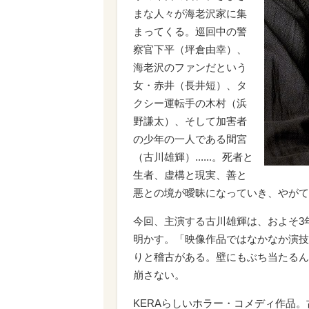
まな人々が海老沢家に集
まってくる。巡回中の警
察官下平（坪倉由幸）、
海老沢のファンだという
女・赤井（長井短）、タ
クシー運転手の木村（浜
野謙太）、そして加害者
の少年の一人である間宮
（古川雄輝）......。死者と
生者、虚構と現実、善と
悪との境が曖昧になっていき、やがて
今回、主演する古川雄輝は、およそ3
明かす。「映像作品ではなかなか演技
りと稽古がある。壁にもぶち当たるん
崩さない。
KERAらしいホラー・コメディ作品