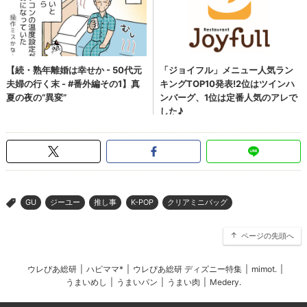
GU
ジーユー
推し事
K-POP
クリアミニバッグ
>
ページの先頭へ
ウレぴあ総研
|
ハピママ*
|
ウレぴあ総研 ディズニー特集
|
mimot.
|
うまいめし
|
うまいパン
|
うまい肉
|
Medery.