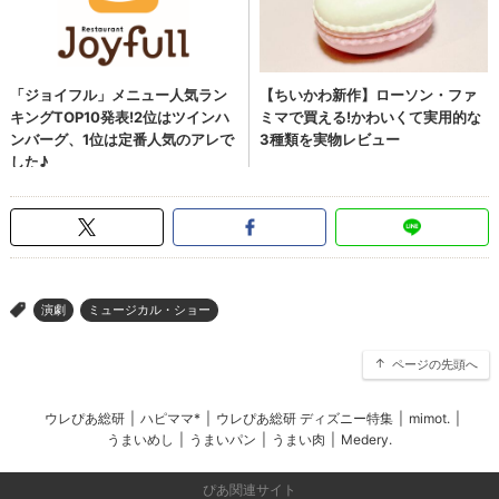
演劇
ミュージカル・ショー
>
ページの先頭へ
ウレぴあ総研
|
ハピママ*
|
ウレぴあ総研 ディズニー特集
|
mimot.
|
うまいめし
|
うまいパン
|
うまい肉
|
Medery.
ぴあ関連サイト