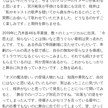
ではない子だろうなと。今までのドロシーのイメージが変わる
と思います」。宮川彬良が手掛ける音楽にも注目で、桜井は
「私やキャストの歌声を聴いてから曲を作られるとのことで、
実際にお会いして歌わせていただきました。どうなるのかすご
く楽しみです」と期待を膨らませる。
2019年に乃木坂46を卒業後、数々のミュージカルに出演。「今
思えば、知らないことは強いなと思うぐらい最初は突っ走れた
んです。でも、ある作品で帝国劇場に立たせていただいて、帝
劇のレベルの高さを肌で感じ、自分の無知や至らなさを痛感し
てトラウマになるぐらいにへこみました。それでも続けさせて
もらえているのは、何か意味があるから。これからもしっかり
と舞台に向き合っていきたいです」と熱を込める。
『オズの魔法使い』の登場人物たちは、知識や勇気など、自分
にはないと思い込んでいたものが、実はあったことに気づいて
いく。桜井がないと思っていて発見したことについて聞いてみ
ると、「舞台でのハプニング対応力ですね。“出落ち”の逆をや
ってしまったんです。俳優さんがセリフを言っている最中に、
私の出番でもないのに舞台に出て行ってしまって。皆、びっく