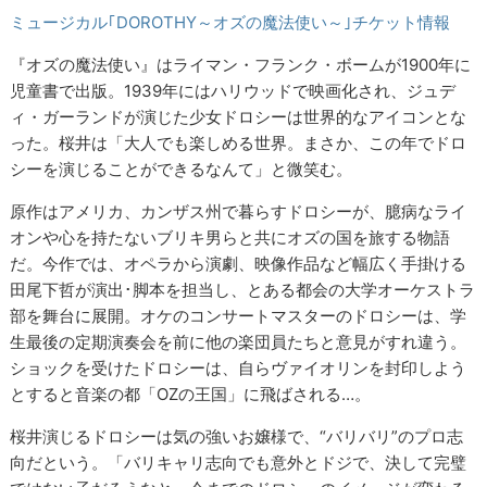
ミュージカル｢DOROTHY～オズの魔法使い～｣チケット情報
『オズの魔法使い』はライマン・フランク・ボームが1900年に
児童書で出版。1939年にはハリウッドで映画化され、ジュデ
ィ・ガーランドが演じた少女ドロシーは世界的なアイコンとな
った。桜井は「大人でも楽しめる世界。まさか、この年でドロ
シーを演じることができるなんて」と微笑む。
原作はアメリカ、カンザス州で暮らすドロシーが、臆病なライ
オンや心を持たないブリキ男らと共にオズの国を旅する物語
だ。今作では、オペラから演劇、映像作品など幅広く手掛ける
田尾下哲が演出･脚本を担当し、とある都会の大学オーケストラ
部を舞台に展開。オケのコンサートマスターのドロシーは、学
生最後の定期演奏会を前に他の楽団員たちと意見がすれ違う。
ショックを受けたドロシーは、自らヴァイオリンを封印しよう
とすると音楽の都「OZの王国」に飛ばされる…。
桜井演じるドロシーは気の強いお嬢様で、“バリバリ”のプロ志
向だという。「バリキャリ志向でも意外とドジで、決して完璧