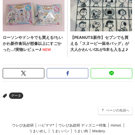
データ
>
ページの先頭へ
ウレぴあ総研
|
ハピママ*
|
ウレぴあ総研 ディズニー特集
|
mimot.
|
うまいめし
|
うまいパン
|
うまい肉
|
Medery.