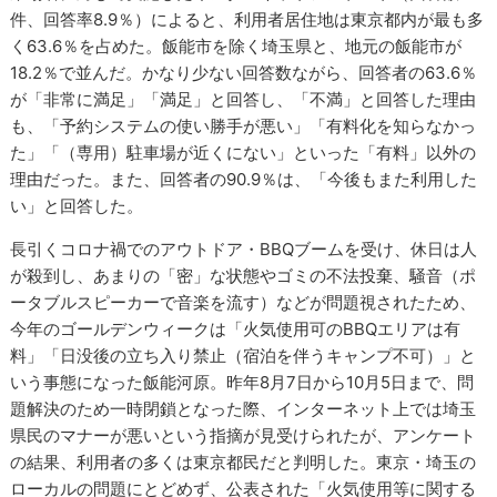
件、回答率8.9％）によると、利用者居住地は東京都内が最も多
く63.6％を占めた。飯能市を除く埼玉県と、地元の飯能市が
18.2％で並んだ。かなり少ない回答数ながら、回答者の63.6％
が「非常に満足」「満足」と回答し、「不満」と回答した理由
も、「予約システムの使い勝手が悪い」「有料化を知らなかっ
た」「（専用）駐車場が近くにない」といった「有料」以外の
理由だった。また、回答者の90.9％は、「今後もまた利用した
い」と回答した。
長引くコロナ禍でのアウトドア・BBQブームを受け、休日は人
が殺到し、あまりの「密」な状態やゴミの不法投棄、騒音（ポ
ータブルスピーカーで音楽を流す）などが問題視されたため、
今年のゴールデンウィークは「火気使用可のBBQエリアは有
料」「日没後の立ち入り禁止（宿泊を伴うキャンプ不可）」と
いう事態になった飯能河原。昨年8月7日から10月5日まで、問
題解決のため一時閉鎖となった際、インターネット上では埼玉
県民のマナーが悪いという指摘が見受けられたが、アンケート
の結果、利用者の多くは東京都民だと判明した。東京・埼玉の
ローカルの問題にとどめず、公表された「火気使用等に関する