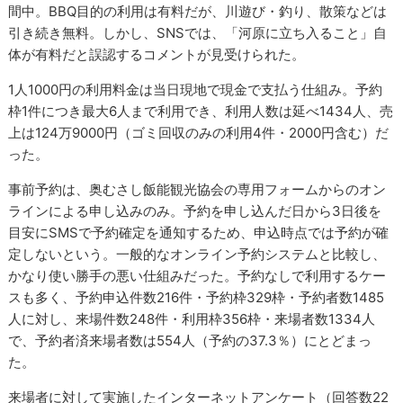
間中。BBQ目的の利用は有料だが、川遊び・釣り、散策などは
引き続き無料。しかし、SNSでは、「河原に立ち入ること」自
体が有料だと誤認するコメントが見受けられた。
1人1000円の利用料金は当日現地で現金で支払う仕組み。予約
枠1件につき最大6人まで利用でき、利用人数は延べ1434人、売
上は124万9000円（ゴミ回収のみの利用4件・2000円含む）だ
った。
事前予約は、奥むさし飯能観光協会の専用フォームからのオン
ラインによる申し込みのみ。予約を申し込んだ日から3日後を
目安にSMSで予約確定を通知するため、申込時点では予約が確
定しないという。一般的なオンライン予約システムと比較し、
かなり使い勝手の悪い仕組みだった。予約なしで利用するケー
スも多く、予約申込件数216件・予約枠329枠・予約者数1485
人に対し、来場件数248件・利用枠356枠・来場者数1334人
で、予約者済来場者数は554人（予約の37.3％）にとどまっ
た。
来場者に対して実施したインターネットアンケート（回答数22