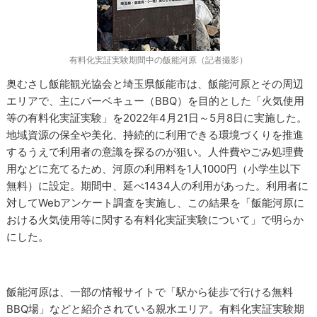
有料化実証実験期間中の飯能河原（記者撮影）
奥むさし飯能観光協会と埼玉県飯能市は、飯能河原とその周辺
エリアで、主にバーベキュー（BBQ）を目的とした「火気使用
等の有料化実証実験」を2022年4月21日～5月8日に実施した。
地域資源の保全や美化、持続的に利用できる環境づくりを推進
するうえで利用者の意識を探るのが狙い。人件費やごみ処理費
用などに充てるため、河原の利用料を1人1000円（小学生以下
無料）に設定。期間中、延べ1434人の利用があった。利用者に
対してWebアンケート調査を実施し、この結果を「飯能河原に
おける火気使用等に関する有料化実証実験について」で明らか
にした。
飯能河原は、一部の情報サイトで「駅から徒歩で行ける無料
BBQ場」などと紹介されている親水エリア。有料化実証実験期