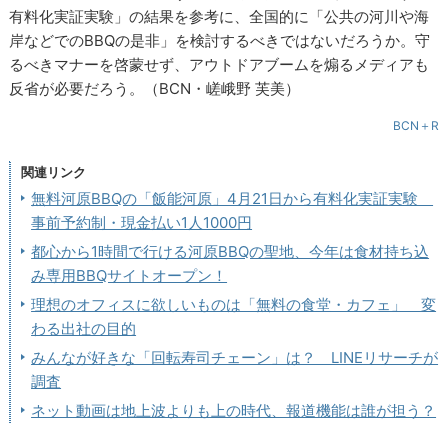
有料化実証実験」の結果を参考に、全国的に「公共の河川や海
岸などでのBBQの是非」を検討するべきではないだろうか。守
るべきマナーを啓蒙せず、アウトドアブームを煽るメディアも
反省が必要だろう。（BCN・嵯峨野 芙美）
BCN＋R
関連リンク
無料河原BBQの「飯能河原」4月21日から有料化実証実験
事前予約制・現金払い1人1000円
都心から1時間で行ける河原BBQの聖地、今年は食材持ち込
み専用BBQサイトオープン！
理想のオフィスに欲しいものは「無料の食堂・カフェ」 変
わる出社の目的
みんなが好きな「回転寿司チェーン」は？ LINEリサーチが
調査
ネット動画は地上波よりも上の時代、報道機能は誰が担う？