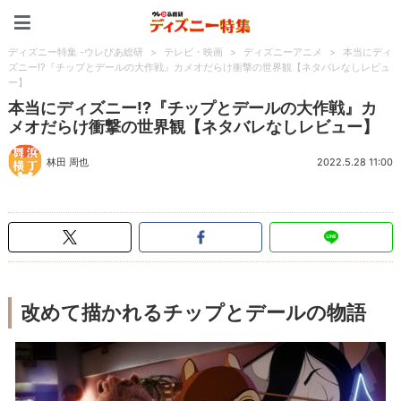
ディズニー特集 -ウレぴあ
ディズニー特集 -ウレぴあ総研
>
テレビ・映画
>
ディズニーアニメ
>
本当にディ
ズニー!?『チップとデールの大作戦』カメオだらけ衝撃の世界観【ネタバレなしレビュ
ー】
本当にディズニー!?『チップとデールの大作戦』カ
メオだらけ衝撃の世界観【ネタバレなしレビュー】
林田 周也
2022.5.28 11:00
改めて描かれるチップとデールの物語