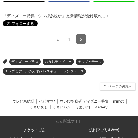
「ディズニー特集 -ウレぴあ総研」更新情報が受け取れます
«
1
2
ディズニープラス
おうちディズニー
チップとデール
>
チップとデールの大作戦 レスキュー・レンジャーズ
ページの先頭へ
ウレぴあ総研
|
ハピママ*
|
ウレぴあ総研 ディズニー特集
|
mimot.
|
うまいめし
|
うまいパン
|
うまい肉
|
Medery.
ぴあ関連サイト
チケットぴあ
ぴあ(アプリ&Web)