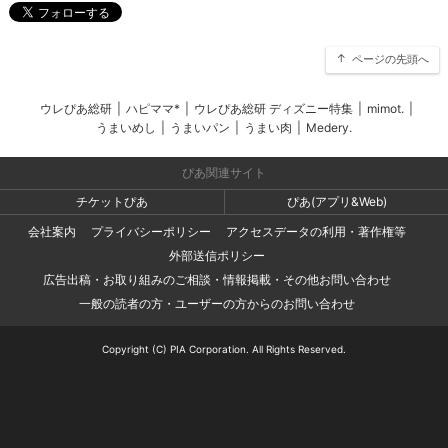
ページの先頭へ
ウレぴあ総研
|
ハピママ*
|
ウレぴあ総研 ディズニー特集
|
mimot.
|
うまいめし
|
うまいパン
|
うまい肉
|
Medery.
ぴあ関連サイト
チケットぴあ
ぴあ(アプリ&Web)
会社案内
プライバシーポリシー
アクセスデータの利用・著作権等
外部送信ポリシー
広告出稿・お取り組みのご相談・情報掲載・その他お問い合わせ
一般の読者の方・ユーザーの方からのお問い合わせ
Copyright (C) PIA Corporation. All Rights Reserved.