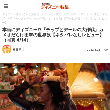
ディズニー特集 -ウレぴあ
ディズニー特集 -ウレぴあ総研
>
テレビ・映画
>
ディズニーアニメ
>
本当にディ
ズニー!?『チップとデールの大作戦』カメオだらけ衝撃の世界観【ネタバレなしレビュ
ー】
本当にディズニー!?『チップとデールの大作戦』カ
メオだらけ衝撃の世界観【ネタバレなしレビュー】
（写真 4/14）
林田 周也
2022.5.28 11:00