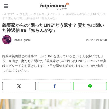
ハピママ*
ハピママ*
>
夫と妻
>
ストレス・ダイエット
>
義実家からの“困ったLINE”どう返
す？ 妻たちに聞いた神返信 #8「知らんがな」
義実家からの“困ったLINE”どう返す？ 妻たちに聞い
た神返信 #8「知らんがな」
Hanako Iguchi
2022.6.21 12:00
両親や義両親との連絡ツールにLINEを使っているという人も多いでしょ
う。今回は、妻たちに聞いた「義実家からの“困ったLINE“」についての実
録エピソードをお届けします。上手な返信も紹介しますので、ぜひ参考に
してみてください。