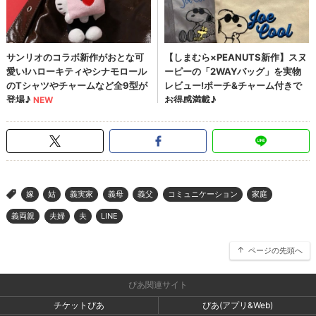
嫁
姑
義実家
義母
義父
コミュニケーション
家庭
>
義両親
夫婦
夫
LINE
ページの先頭へ
ぴあ関連サイト
チケットぴあ
ぴあ(アプリ&Web)