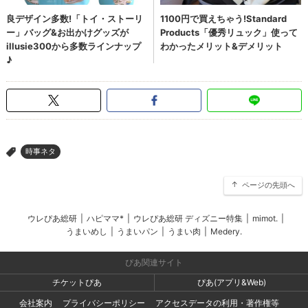
時事ネタ
>
ページの先頭へ
ウレぴあ総研
|
ハピママ*
|
ウレぴあ総研 ディズニー特集
|
mimot.
|
うまいめし
|
うまいパン
|
うまい肉
|
Medery.
ぴあ関連サイト
チケットぴあ
ぴあ(アプリ&Web)
会社案内
プライバシーポリシー
アクセスデータの利用・著作権等