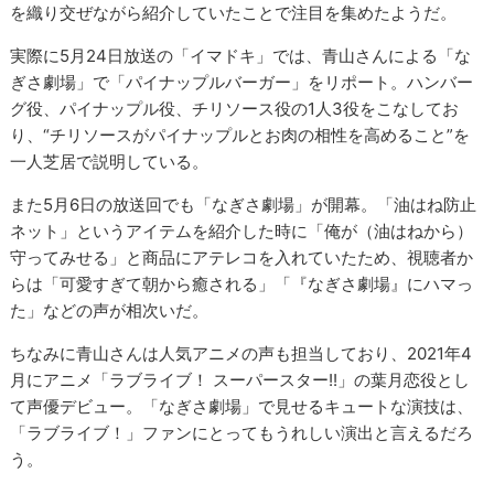
を織り交ぜながら紹介していたことで注目を集めたようだ。
実際に5月24日放送の「イマドキ」では、青山さんによる「な
ぎさ劇場」で「パイナップルバーガー」をリポート。ハンバー
グ役、パイナップル役、チリソース役の1人3役をこなしてお
り、“チリソースがパイナップルとお肉の相性を高めること”を
一人芝居で説明している。
また5月6日の放送回でも「なぎさ劇場」が開幕。「油はね防止
ネット」というアイテムを紹介した時に「俺が（油はねから）
守ってみせる」と商品にアテレコを入れていたため、視聴者か
らは「可愛すぎて朝から癒される」「『なぎさ劇場』にハマっ
た」などの声が相次いだ。
ちなみに青山さんは人気アニメの声も担当しており、2021年4
月にアニメ「ラブライブ！ スーパースター!!」の葉月恋役とし
て声優デビュー。「なぎさ劇場」で見せるキュートな演技は、
「ラブライブ！」ファンにとってもうれしい演出と言えるだろ
う。