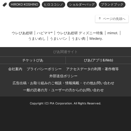
HIROKO KOSHINO
ヒロココシノ
ショルダーバッグ
ブランドブック
>
ページの先頭へ
ウレぴあ総研
|
ハピママ*
|
ウレぴあ総研 ディズニー特集
|
mimot.
|
うまいめし
|
うまいパン
|
うまい肉
|
Medery.
ぴあ関連サイト
チケットぴあ
ぴあ(アプリ&Web)
会社案内
プライバシーポリシー
アクセスデータの利用・著作権等
外部送信ポリシー
広告出稿・お取り組みのご相談・情報掲載・その他お問い合わせ
一般の読者の方・ユーザーの方からのお問い合わせ
Copyright (C) PIA Corporation. All Rights Reserved.