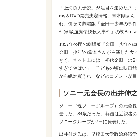
「上海魚人伝説」が注目を集めたきっ
ray＆DVD発売決定情報。堂本剛さ
れ、併せて劇場版『金田一少年の事件
件簿 吸血鬼伝説殺人事件』の初Blu-r
1997年公開の劇場版「金田一少年の
金田一少年”の堂本さんが主演した大
きく、ネット上には「初代金田一のBl
すぎてやばい」「子どもの頃に映画館
から絶対買うわ」などのコメントが目
ソニー元会長の出井伸之
ソニー（現ソニーグループ）の元会長
去した。84歳だった。葬儀は近親者
ソニーグループが7日に発表した。
出井伸之氏は、早稲田大学政治経済学