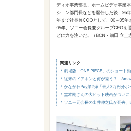
ディオ事業部長、ホームビデオ事業本
ション部門長などを歴任した後、95年
年まで社長兼COOとして、00～05
05年、ソニー会長兼グループCEO
どに力を注いだ。（BCN・細田 立圭
関連リンク
劇場版「ONE PIECE」のショー
従来のドアホンと何が違う？ Amazonの
かながわPay第2弾「最大3万円分
堂本剛さんの大ヒット映画がついに
ソニー元会長の出井伸之氏が死去、8