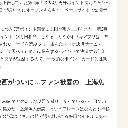
ら予告していた第2弾「最大3万円分ポイント還元キャンペ
細は6月中旬にオープンするキャンペーンサイトで公開予
人につき3万ポイント還元に上限が引き上げられた。第2弾
イント（3万円相当）となる。かながわPayアプリは、神
出されたコードを読み取り、選んだスマホ決済サービス
NE Pay、楽天ペイ）または保有するポイントで決済する仕組
と決済が完結するので、一般的なポイントカードとは異
。
映画がついに…ファン歓喜の「上海魚
Twitterでどのような話題が盛り上がっているか一目でわ
目を集めた「上海魚人伝説」というフレーズはなんとも神秘
の発端はファンの間で語り継がれる映画タイトルにあっ