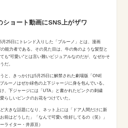
E」のショート動画にSNS上がザワ
 5月25日にトレンド入りした「ブルーノ」とは、漫画
魔の実”の能力者である。その見た目は、牛の角のような髪型と
ても“可愛い”とは言い難いビジュアルなのだが、なぜかそ
うだ。
うと、きっかけは5月25日に解禁された劇場版「ONE
ト動画。ブルーノはぜか緑色の上下ジャージに身を包んでいる。
け、下ジャージには「UTA」と書かれたピンクの刺繍
愛らしいピンクのお花をつけていた。
ど大きな話題になり、ネット上には「ドア人間だけに新
お前はどうした」「なんで可愛い恰好してるの（笑）」
ーライター・井原亘）