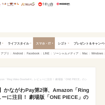
総研 ディズニー特集
mimot.
うまいめし
うまいパン
うまい肉
Medery.
ぴあ総研（うれぴあ）
愛
ライフスタイル
スマホ・IT
シゴト
プレゼント＆キャンペ
アプリ
Android
Facebook
LINE
ソーシャルメディア
Mac
Windows
ing Video Doorbell 4」レビューに注目！ 劇場版「ONE PIECE」のシ
ながわPay第2弾、Amazon「Ring
」レビューに注目！ 劇場版「ONE PIECE」の