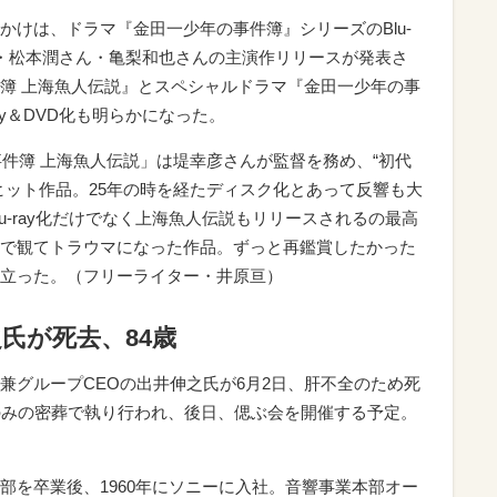
かけは、ドラマ『金田一少年の事件簿』シリーズのBlu-
ん・松本潤さん・亀梨和也さんの主演作リリースが発表さ
簿 上海魚人伝説』とスペシャルドラマ『金田一少年の事
ay＆DVD化も明らかになった。
事件簿 上海魚人伝説」は堤幸彦さんが監督を務め、“初代
ヒット作品。25年の時を経たディスク化とあって反響も大
u-ray化だけでなく上海魚人伝説もリリースされるの最高
で観てトラウマになった作品。ずっと再鑑賞したかった
立った。（フリーライター・井原亘）
氏が死去、84歳
兼グループCEOの出井伸之氏が6月2日、肝不全のため死
のみの密葬で執り行われ、後日、偲ぶ会を開催する予定。
部を卒業後、1960年にソニーに入社。音響事業本部オー