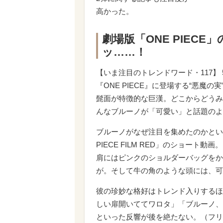
高かった。
劇場版「ONE PIEC
ッ……！
【いま注目のトレンドワード・117】
『ONE PIECE』に登場する“悪
髭面が特徴的な巨漢。どこからどうみ
んなブルーノが「可愛い」と話題のよ
ブルーノがなぜ注目を集めたのかとい
PIECE FILM RED」のショー
肩にはピンクのショルダーバッグをか
が。そして牛の角のような頭には、可
彼の珍妙な格好はトレンド入りするほ
しい扉開いててワロタ」「ブルーノ、
といった反響が後を絶たない。（フリ