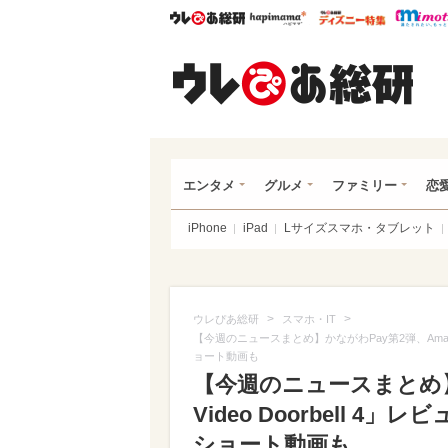
ウレぴあ総研
ハピママ*
ウレぴあ
ウレ
エンタメ
グルメ
ファミリー
恋
iPhone
iPad
Lサイズスマホ・タブレット
>
>
ウレぴあ総研
スマホ・IT
【今週のニュースまとめ】かながわPay第2弾、Amazon「R
ョート動画も
【今週のニュースまとめ】か
Video Doorbell 4
ショート動画も