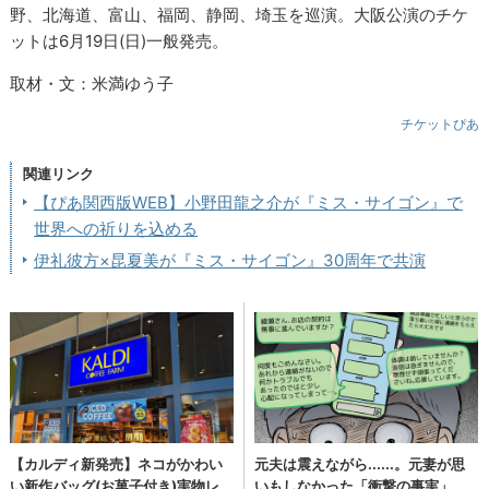
野、北海道、富山、福岡、静岡、埼玉を巡演。大阪公演のチケ
ットは6月19日(日)一般発売。
取材・文：米満ゆう子
チケットぴあ
関連リンク
【ぴあ関西版WEB】小野田龍之介が『ミス・サイゴン』で
世界への祈りを込める
伊礼彼方×昆夏美が『ミス・サイゴン』30周年で共演