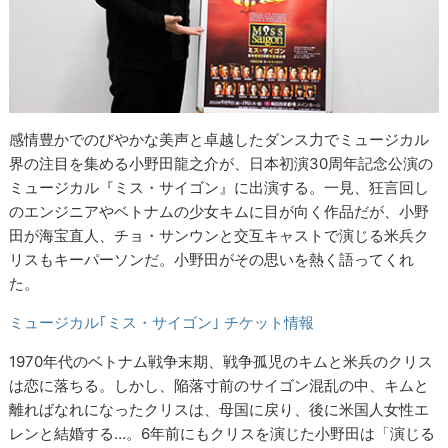
感情豊かでのびやかな美声と卓越したダンス力でミュージカル
界の注目を集める小野田龍之介が、日本初演30周年記念公演の
ミュージカル『ミス・サイゴン』に出演する。一見、狂言回し
のエンジニアやベトナムの少女キムに目が向く作品だが、小野
田が海宝直人、チョ・サンウンと交互キャストで演じる米兵ク
リスもキーパーソンだ。小野田がその思いを熱く語ってくれ
た。
ミュージカル｢ミス・サイゴン｣ チケット情報
1970年代のベトナム戦争末期、戦争孤児のキムと米兵のクリス
は恋に落ちる。しかし、陥落寸前のサイゴン混乱の中、キムと
離ればなれになったクリスは、母国に戻り、後に米国人女性エ
レンと結婚する…。6年前にもクリスを演じた小野田は「演じる