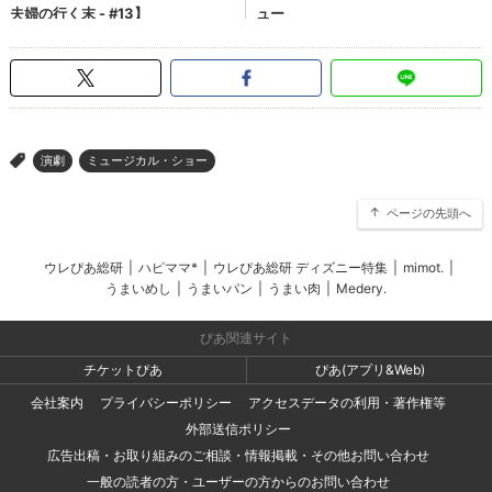
演劇
ミュージカル・ショー
>
ページの先頭へ
ウレぴあ総研
|
ハピママ*
|
ウレぴあ総研 ディズニー特集
|
mimot.
|
うまいめし
|
うまいパン
|
うまい肉
|
Medery.
ぴあ関連サイト
チケットぴあ
ぴあ(アプリ&Web)
会社案内
プライバシーポリシー
アクセスデータの利用・著作権等
外部送信ポリシー
広告出稿・お取り組みのご相談・情報掲載・その他お問い合わせ
一般の読者の方・ユーザーの方からのお問い合わせ