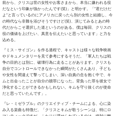
前から、クリスは世の女性やお客さまから、本当に嫌われる役
だなという印象が強かったんです(笑)」と明かす。「“君だけだ
よ”と言っているのにアメリカに戻ったら別の女性と結婚し、今
の時代なら非難を浴びそうですけど(笑)、演じてみるとあの時
代だからこそ選択した道というのがある。僕は毎回、クリスの
役の価値を上げたい、真意を伝えたいと思っています」と力を
込める。
『ミス・サイゴン』を作る過程で、キャストは様々な戦争映画
やドキュメンタリーを見て参考にするそうだ。「軍人たちは戦
争の目的とは別に、破壊行為に走ることがあります。クリスも
自分でコントロールできなかった瞬間がたくさんあり、子ども
や女性を間違えて撃ってしまい、深い自責の念を抱く中で、キ
ムと出会ったことが自分の贖罪になった。背負った罪を彼女で
浄化することができるかもしれない。キムを守り抜くのが使命
だと思っていたんです」。
『レ・ミゼラブル』のクリエイティブ・チームによる、心に染
み入る楽曲も特徴だ。「クリスとキムが歌うシーンは、特にロ
マンティックですが、ふたりに課せられているのは、絶対に離