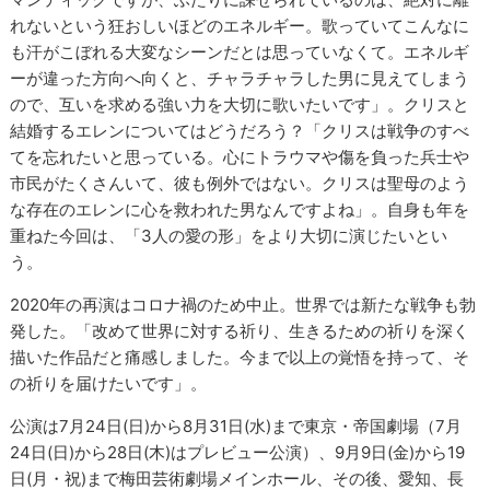
れないという狂おしいほどのエネルギー。歌っていてこんなに
も汗がこぼれる大変なシーンだとは思っていなくて。エネルギ
ーが違った方向へ向くと、チャラチャラした男に見えてしまう
ので、互いを求める強い力を大切に歌いたいです」。クリスと
結婚するエレンについてはどうだろう？「クリスは戦争のすべ
てを忘れたいと思っている。心にトラウマや傷を負った兵士や
市民がたくさんいて、彼も例外ではない。クリスは聖母のよう
な存在のエレンに心を救われた男なんですよね」。自身も年を
重ねた今回は、「3人の愛の形」をより大切に演じたいとい
う。
2020年の再演はコロナ禍のため中止。世界では新たな戦争も勃
発した。「改めて世界に対する祈り、生きるための祈りを深く
描いた作品だと痛感しました。今まで以上の覚悟を持って、そ
の祈りを届けたいです」。
公演は7月24日(日)から8月31日(水)まで東京・帝国劇場（7月
24日(日)から28日(木)はプレビュー公演）、9月9日(金)から19
日(月・祝)まで梅田芸術劇場メインホール、その後、愛知、長