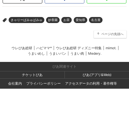
きゃりーぱみゅぱみゅ
妙香園
お茶
愛知県
名古屋
>
ページの先頭へ
ウレぴあ総研
|
ハピママ*
|
ウレぴあ総研 ディズニー特集
|
mimot.
|
うまいめし
|
うまいパン
|
うまい肉
|
Medery.
ぴあ関連サイト
チケットぴあ
ぴあ(アプリ&Web)
会社案内
プライバシーポリシー
アクセスデータの利用・著作権等
外部送信ポリシー
広告出稿・お取り組みのご相談・情報掲載・その他お問い合わせ
一般の読者の方・ユーザーの方からのお問い合わせ
Copyright (C) PIA Corporation. All Rights Reserved.