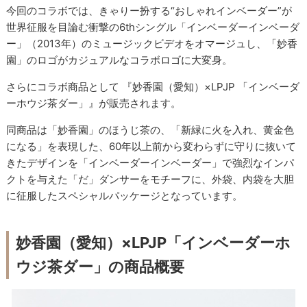
今回のコラボでは、きゃりー扮する“おしゃれインベーダー”が
世界征服を目論む衝撃の6thシングル「インベーダーインベーダ
ー」（2013年）のミュージックビデオをオマージュし、「妙香
園」のロゴがカジュアルなコラボロゴに大変身。
さらにコラボ商品として 『妙香園（愛知）×LPJP 「インベーダ
ーホウジ茶ダー」』が販売されます。
同商品は「妙香園」のほうじ茶の、「新緑に火を入れ、黄金色
になる」を表現した、60年以上前から変わらずに守りに抜いて
きたデザインを「インベーダーインベーダー」で強烈なインパ
クトを与えた「だ」ダンサーをモチーフに、外袋、内袋を大胆
に征服したスペシャルパッケージとなっています。
妙香園（愛知）×LPJP「インベーダーホ
ウジ茶ダー」の商品概要