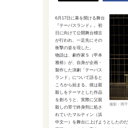
6月17日に幕を開ける舞台
『テーバスランド』。初
日に向けて公開舞台稽古
が行われ、一足先にその
衝撃の姿を現した。
物語は、劇作家Ｓ（甲本
雅裕）が、自身が企画・
製作した演劇「テーバス
ランド」について語ると
ころから始まる。彼は親
殺しをテーマとした作品
を創ろうと、実際に父親
撮影：岡千
殺しの罪で終身刑に処さ
れていたマルティン（浜
中文一）を舞台に上げようとしたのだ