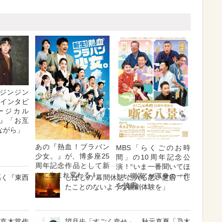
ジンジン
・インタビ
ージカル
』「お互
ながら」
あの『熱血！ブラバン
MBS「らくごのお時
少女。』が、博多座25
間」の10周年記念公
周年記念作品として新
演！“いま一番聞いてほ
たに生まれ変わる！
しい噺家”が渾身の一作
高く『東西
しばしの“幕間休憩”に入る悪い芝居「し
を披露
たことのないような観劇体験を」
と直木賞作
望月歩「すごく幸せ」、秋元真夏「乃木