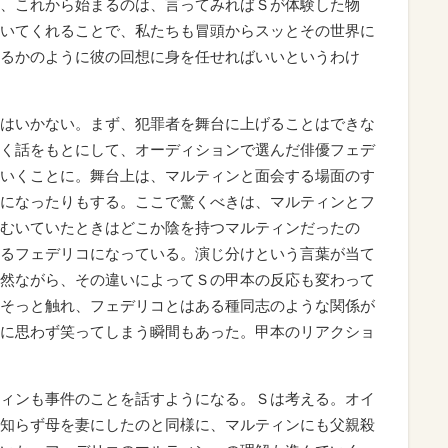
、これから始まるのは、言ってみればＳが体験した物
いてくれることで、私たちも冒頭からスッとその世界に
るかのように彼の回想に身を任せればいいというわけ
はいかない。まず、犯罪者を舞台に上げることはできな
く話をもとにして、オーディションで選んだ俳優フェデ
いくことに。舞台上は、マルティンと面会する場面のす
になったりもする。ここで驚くべきは、マルティンとフ
むいていたときはどこか陰を持つマルティンだったの
るフェデリコになっている。演じ分けという言葉が当て
然ながら、その違いによってＳの甲本の反応も変わって
そっと触れ、フェデリコとはある種同志のような関係が
に思わず笑ってしまう瞬間もあった。甲本のリアクショ
ィンも事件のことを話すようになる。Ｓは考える。オイ
知らず母を妻にしたのと同様に、マルティンにも父親殺