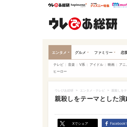
ウレぴあ総研
ハピママ*
ウレぴあ
ウレ
エンタメ
グルメ
ファミリー
恋
テレビ
音楽
V系
アイドル
映画
アニ
ヒーロー
>
>
ウレぴあ総研
エンタメ・テレビ
親殺しをテ
親殺しをテーマとした演
Xでシェア
Faceboo