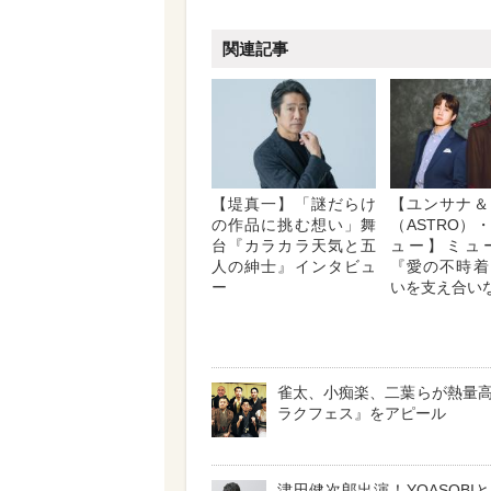
関連記事
【堤真一】「謎だらけ
【ユンサナ＆
の作品に挑む想い」舞
（ASTRO）
台『カラカラ天気と五
ュー】ミュ
人の紳士』インタビュ
『愛の不時着
ー
いを支え合い
雀太、小痴楽、二葉らが熱量
ラクフェス』をアピール
津田健次郎出演！YOASOBI