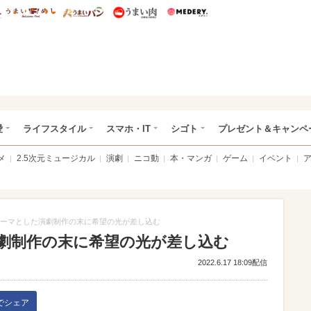
総研 ディズニー特集
mimot.
うまいめし
うまいパン
うまい肉
Medery.
ぴあ総研（うれぴあ）
愛
ライフスタイル
スマホ・IT
シゴト
プレゼント＆キャンペ
メ
2.5次元ミュージカル
演劇
ニコ動
本・マンガ
ゲーム
イベント
ーマとした演劇制作の末に希望の光が差し込む
劇制作の末に希望の光が差し込む
2022.6.17 18:09配信
kでシェア