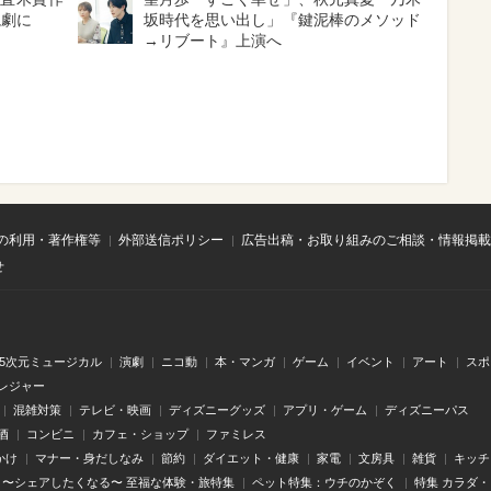
読劇に
坂時代を思い出し」『鍵泥棒のメソッド
→リブート』上演へ
の利用・著作権等
外部送信ポリシー
広告出稿・お取り組みのご相談・情報掲載
せ
.5次元ミュージカル
演劇
ニコ動
本・マンガ
ゲーム
イベント
アート
スポ
レジャー
混雑対策
テレビ・映画
ディズニーグッズ
アプリ・ゲーム
ディズニーパス
酒
コンビニ
カフェ・ショップ
ファミレス
かけ
マナー・身だしなみ
節約
ダイエット・健康
家電
文房具
雑貨
キッチ
〜シェアしたくなる〜 至福な体験・旅特集
ペット特集：ウチのかぞく
特集 カラダ