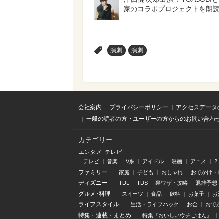
家のコラボプロジェクトを朗
>
演劇
演劇
会社案内
プライバシーポリシー
アクセスデータ
一般の読者の方・ユーザーの方からのお問い合わ
カテゴリー
エンタメ･テレビ
テレビ
音楽
V系
アイドル
映画
アニメ
2
ファミリー
家庭
子ども
おしゃれ
おでかけ・
ディズニー
TDL
TDS
裏ワザ・攻略
混雑予想
グルメ･料理
スイーツ
食品
飲料
お菓子
お
ライフスタイル
生活・ライフハック
お金
おで
特集
・
連載
・
まとめ
特集『おいしいウチごはん』