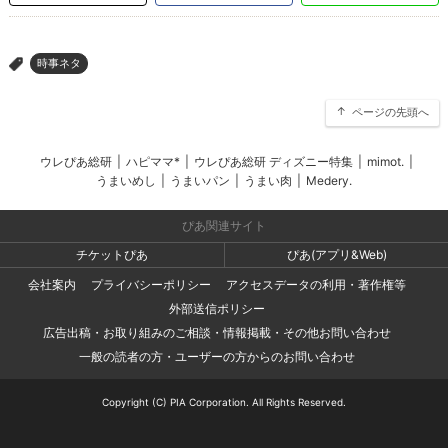
時事ネタ
>
ページの先頭へ
ウレぴあ総研
|
ハピママ*
|
ウレぴあ総研 ディズニー特集
|
mimot.
|
うまいめし
|
うまいパン
|
うまい肉
|
Medery.
ぴあ関連サイト
チケットぴあ
ぴあ(アプリ&Web)
会社案内
プライバシーポリシー
アクセスデータの利用・著作権等
外部送信ポリシー
広告出稿・お取り組みのご相談・情報掲載・その他お問い合わせ
一般の読者の方・ユーザーの方からのお問い合わせ
Copyright (C) PIA Corporation. All Rights Reserved.