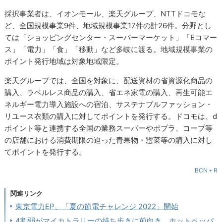
採択事業者は、イオンモール、楽天グループ、NTTドコモな
ど、全国規模事業9件、地域規模事業17件の計26件。分野とし
ては「ショッピングセンター・スーパーマーケット」「Eコマー
ス」「電力」「食」「移動」など多岐に渡る。地域規模事業の
ポイント発行地域は対象地域限定。
楽天グループでは、全国を対象に、配送資材の省資源化商品の
購入、ラベルレス商品の購入、省エネ家電の購入、再生可能エ
ネルギー電力導入施設への宿泊、サステナブルファッション・
リユース衣類の購入に対してポイントを発行する。ドコモは、d
ポイント等と連携する全国の業務スーパーやポプラ、コープ等
の店舗における消費期限の迫った青果物・惣菜等の購入に対し
てポイントを発行する。
BCN＋R
関連リンク
東京電力EP、「夏の節電チャレンジ 2022」開始
4割弱がマイカトラリーの持ち歩きに前向き、ホットペッパ