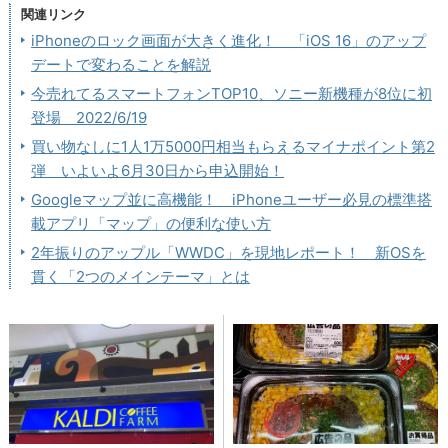
関連リンク
iPhoneのロック画面が大きく進化！ 「iOS 16」のアップ
デートで変わることを解説
今売れてるスマートフォンTOP10、ソニー新機種が8位に初
登場 2022/6/19
買い物なしに1人1万5000円相当もらえるマイナポイント第2
弾 いよいよ6月30日から申込開始！
Googleマップ並に高機能！ iPhoneユーザー必見の標準搭
載アプリ「マップ」の便利な使い方
2年振りのアップル「WWDC」を現地レポート！ 新OSを
貫く「2つのメインテーマ」とは