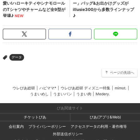
データ
>
ページの先頭へ
ウレぴあ総研
|
ハピママ*
|
ウレぴあ総研 ディズニー特集
|
mimot.
|
うまいめし
|
うまいパン
|
うまい肉
|
Medery.
ぴあ関連サイト
チケットぴあ
ぴあ(アプリ&Web)
会社案内
プライバシーポリシー
アクセスデータの利用・著作権等
外部送信ポリシー