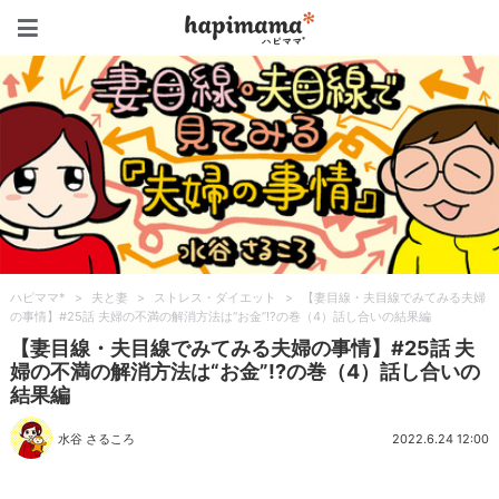
ハピママ*
ハピママ*
>
夫と妻
>
ストレス・ダイエット
>
【妻目線・夫目線でみてみる夫婦
の事情】#25話 夫婦の不満の解消方法は“お金”!?の巻（4）話し合いの結果編
【妻目線・夫目線でみてみる夫婦の事情】#25話 夫
婦の不満の解消方法は“お金”!?の巻（4）話し合いの
結果編
水谷 さるころ
2022.6.24 12:00