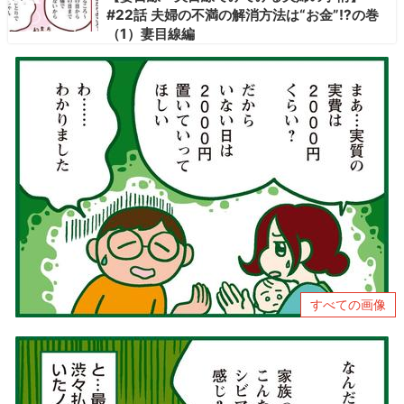
#22話 夫婦の不満の解消方法は“お金”!?の巻
（1）妻目線編
すべての画像