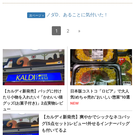
ノダD、あることに気付いた！
次ページ
1
2
»