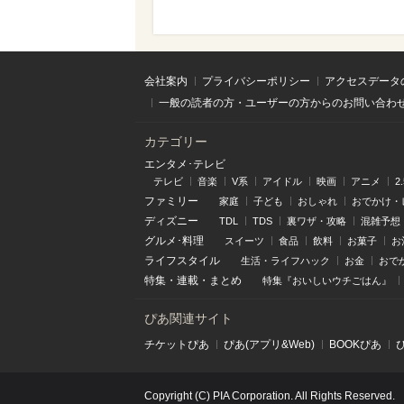
会社案内
プライバシーポリシー
アクセスデータ
一般の読者の方・ユーザーの方からのお問い合わ
カテゴリー
エンタメ･テレビ
テレビ
音楽
V系
アイドル
映画
アニメ
2
ファミリー
家庭
子ども
おしゃれ
おでかけ・
ディズニー
TDL
TDS
裏ワザ・攻略
混雑予想
グルメ･料理
スイーツ
食品
飲料
お菓子
お
ライフスタイル
生活・ライフハック
お金
おで
特集
・
連載
・
まとめ
特集『おいしいウチごはん』
ぴあ関連サイト
チケットぴあ
ぴあ(アプリ&Web)
BOOKぴあ
Copyright (C) PIA Corporation. All Rights Reserved.