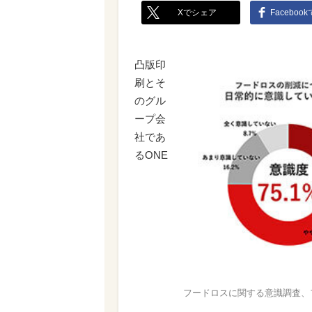
Xでシェア
Faceboo
凸版印
刷とそ
のグル
ープ会
社であ
るONE
フードロスに関する意識調査、フ