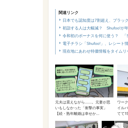
関連リンク
日本でも認知度は7割超え、ブラッ
初詣する人は大幅減？ Shufoo!
令和初のボーナスを何に使う？ 「Sh
電子チラシ「Shufoo!」、レシー
現在地にあわせ特価情報をタイムリ