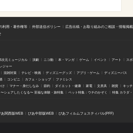
の利用・著作権等
外部送信ポリシー
広告出稿・お取り組みのご相談・情報掲載
せ
.5次元ミュージカル
演劇
ニコ動
本・マンガ
ゲーム
イベント
アート
スポ
レジャー
混雑対策
テレビ・映画
ディズニーグッズ
アプリ・ゲーム
ディズニーパス
酒
コンビニ
カフェ・ショップ
ファミレス
かけ
マナー・身だしなみ
節約
ダイエット・健康
家電
文房具
雑貨
キッチ
〜シェアしたくなる〜 至福な体験・旅特集
ペット特集：ウチのかぞく
特集 カラダ
ぴあ関⻄版WEB
ぴあ中部版WEB
ぴあフィルムフェスティバル(PFF)