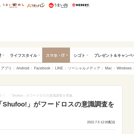
総研 ディズニー特集
mimot.
うまいめし
うまいパン
うまい肉
Medery.
ぴあ総研（うれぴあ）
愛
ライフスタイル
スマホ・IT
シゴト
プレゼント＆キャンペ
アプリ
Android
Facebook
LINE
ソーシャルメディア
Mac
Windows
う！ 「Shufoo!」がフードロスの意識調査を実施
Shufoo!」がフードロスの意識調査を
2022.7.5 12:00配信