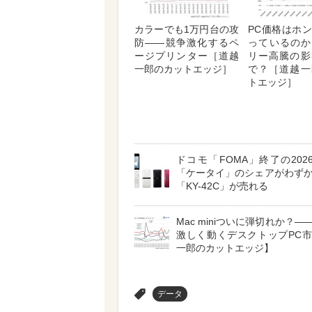
カラーでも1万円台の攻
PC価格はホ
防――競争激化するペ
っているのか
ージプリンター［道越
リー高騰の影
一郎のカットエッジ］
で？［道越一
トエッジ］
ドコモ「FOMA」終了の202
「ケータイ」のシェアがわず
「KY-42C」が売れる
Mac miniついに弾切れか？―
激しく動くデスクトップPC
一郎のカットエッジ】
>
データ