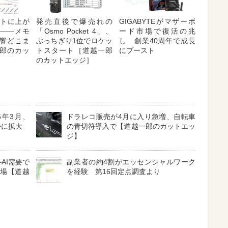
ントに上が
発売直後で爆売れの
GIGABYTEがマザーボ
――メモ
「Osmo Pocket 4」、
ード市場で復活の兆
響どこま
ぶっちぎり1位でロケッ
し 創業40周年で成長
郎のカッ
トスタート［道越一郎
にブースト
のカットエッジ］
6年3月、
ドラレコ販売が4月に入り急増、自転車
かに拡大
の青切符導入で【道越一郎のカットエッ
ジ】
―AI需要で
副業者の約4割がエッセンシャルワーク
市場【道越
を経験 第16回定点調査より