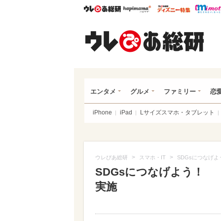
ウレぴあ総研
ハピママ*
ウレぴあ
ウレ
エンタメ
グルメ
ファミリー
恋
iPhone
iPad
Lサイズスマホ・タブレット
>
>
ウレぴあ総研
スマホ・IT
SDGsにつなげよ
SDGsにつなげよう！ 「
実施