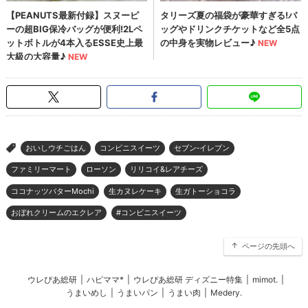
おいしウチごはん
コンビニスイーツ
セブン‐イレブン
>
ファミリーマート
ローソン
リリコイ&レアチーズ
ココナッツバターMochi
生カヌレケーキ
生ガトーショコラ
おぼれクリームのエクレア
#コンビニスイーツ
ページの先頭へ
ウレぴあ総研
|
ハピママ*
|
ウレぴあ総研 ディズニー特集
|
mimot.
|
うまいめし
|
うまいパン
|
うまい肉
|
Medery.